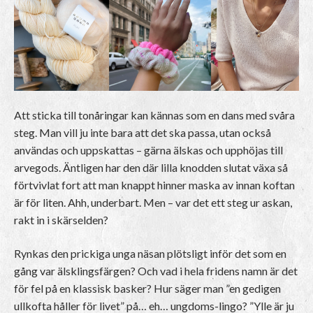
Att sticka till tonåringar kan kännas som en dans med svåra
steg. Man vill ju inte bara att det ska passa, utan också
användas och uppskattas – gärna älskas och upphöjas till
arvegods. Äntligen har den där lilla knodden slutat växa så
förtvivlat fort att man knappt hinner maska av innan koftan
är för liten. Ahh, underbart. Men – var det ett steg ur askan,
rakt in i skärselden?
Rynkas den prickiga unga näsan plötsligt inför det som en
gång var älsklingsfärgen? Och vad i hela fridens namn är det
för fel på en klassisk basker? Hur säger man ”en gedigen
ullkofta håller för livet” på… eh… ungdoms-lingo? ”Ylle är ju