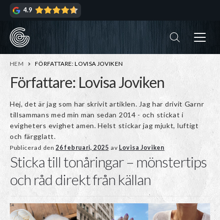
Hoppa
Hoppa
4.9
till
till
navigering
innehåll
ndera
rmeny
ndera
HEM
FÖRFATTARE: LOVISA JOVIKEN
rmeny
Författare:
Lovisa Joviken
ndera
Hej, det är jag som har skrivit artiklen. Jag har drivit Garnr
rmeny
tillsammans med min man sedan 2014 - och stickat i
evigheters evighet amen. Helst stickar jag mjukt, luftigt
ndera
och färgglatt.
rmeny
Publicerad den
26 februari, 2025
av
Lovisa Joviken
Sticka till tonåringar – mönstertips
och råd direkt från källan