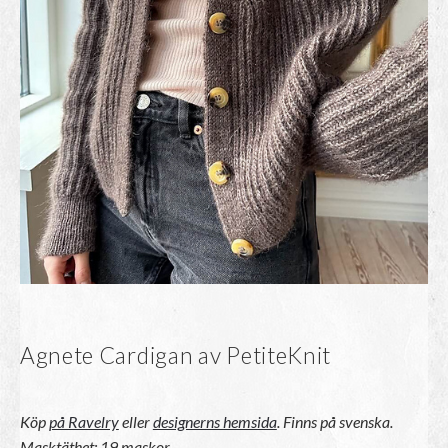
Agnete Cardigan av PetiteKnit
Köp
på Ravelry
eller
designerns hemsida
. Finns på svenska.
Masktäthet: 19 maskor.