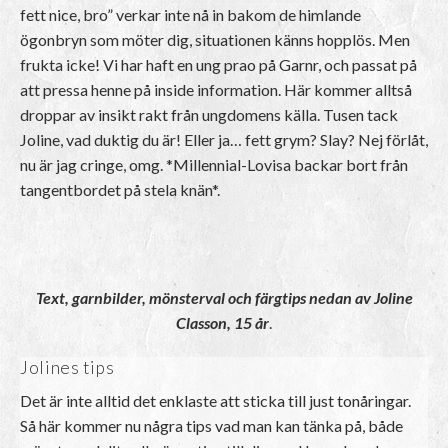
fett nice, bro” verkar inte nå in bakom de himlande
ögonbryn som möter dig, situationen känns hopplös. Men
frukta icke! Vi har haft en ung prao på Garnr, och passat på
att pressa henne på inside information. Här kommer alltså
droppar av insikt rakt från ungdomens källa. Tusen tack
Joline, vad duktig du är! Eller ja… fett grym? Slay? Nej förlåt,
nu är jag cringe, omg. *Millennial-Lovisa backar bort från
tangentbordet på stela knän*.
Text, garnbilder, mönsterval och färgtips nedan av Joline
Classon, 15 år
.
Jolines tips
Det är inte alltid det enklaste att sticka till just tonåringar.
Så här kommer nu några tips vad man kan tänka på, både