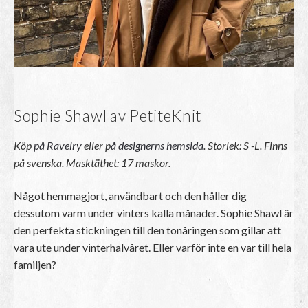
Sophie Shawl av PetiteKnit
Köp
på Ravelry
eller
p
å designerns hemsida
.
Storlek: S -L. Finns
på svenska. Masktäthet: 17 maskor.
Något hemmagjort, användbart och den håller dig
dessutom varm under vinters kalla månader. Sophie Shawl är
den perfekta stickningen till den tonåringen som gillar att
vara ute under vinterhalvåret. Eller varför inte en var till hela
familjen?