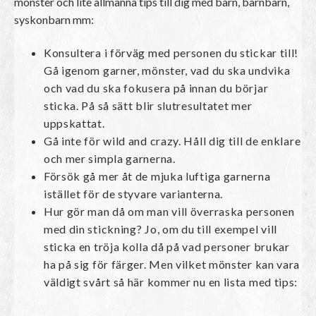
mönster och lite allmänna tips till dig med barn, barnbarn,
syskonbarn mm:
Konsultera i förväg med personen du stickar till!
Gå igenom garner, mönster, vad du ska undvika
och vad du ska fokusera på innan du börjar
sticka. På så sätt blir slutresultatet mer
uppskattat.
Gå inte för wild and crazy. Håll dig till de enklare
och mer simpla garnerna.
Försök gå mer åt de mjuka luftiga garnerna
istället för de styvare varianterna.
Hur gör man då om man vill överraska personen
med din stickning? Jo, om du till exempel vill
sticka en tröja kolla då på vad personer brukar
ha på sig för färger. Men vilket mönster kan vara
väldigt svårt så här kommer nu en lista med tips: