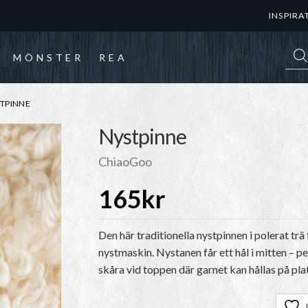
INSPIRA
Prod
MÖNSTER
REA
TPINNE
Nystpinne
ChiaoGoo
165
kr
Den här traditionella nystpinnen i polerat tr
nystmaskin. Nystanen får ett hål i mitten – pe
skåra vid toppen där garnet kan hållas på pla