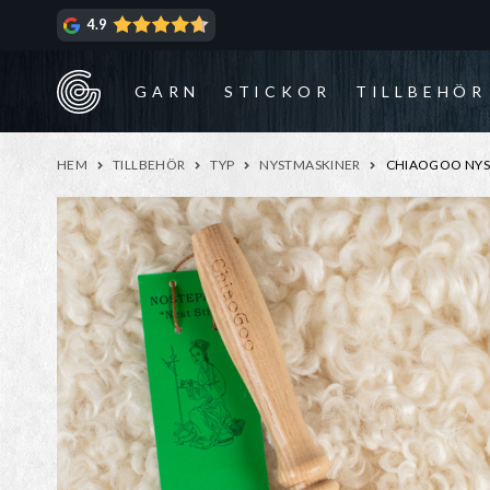
Hoppa
Hoppa
4.9
till
till
navigering
innehåll
GARN
STICKOR
TILLBEHÖR
HEM
TILLBEHÖR
TYP
NYSTMASKINER
CHIAOGOO NYS