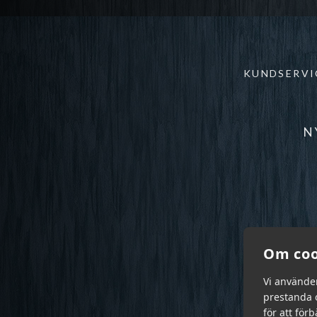
KUNDSERVI
N
Om coo
Vi använde
prestanda o
för att för