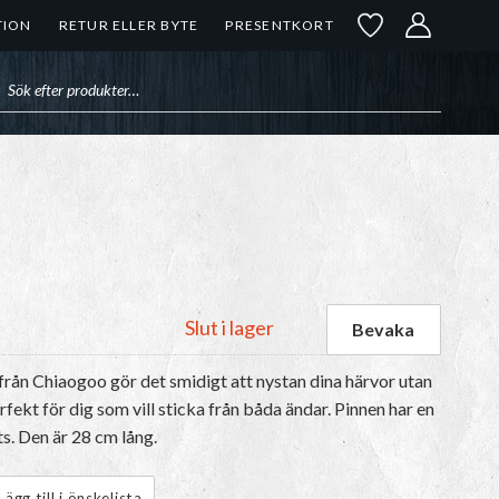
TION
RETUR ELLER BYTE
PRESENTKORT
uktsökning
Slut i lager
ä från Chiaogoo gör det smidigt att nystan dina härvor utan
rfekt för dig som vill sticka från båda ändar. Pinnen har en
ts. Den är 28 cm lång.
Lägg till i önskelista