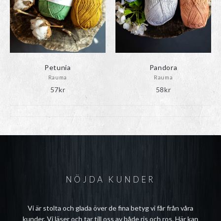
än syntetiska alternativ.
Petunia
Pandora
Rauma
Rauma
57
kr
58
kr
NÖJDA KUNDER
Vi är stolta och glada över de fina betyg vi får från våra
kunder. Vi läser och tar till oss av både ris och ros. Här kan