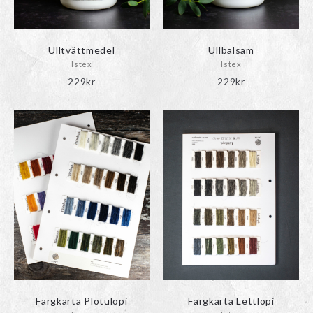
Ulltvättmedel
Ullbalsam
Istex
Istex
229
kr
229
kr
ndera
rmeny
ndera
rmeny
Färgkarta Plötulopi
Färgkarta Lettlopi