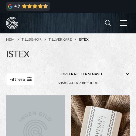
Hoppa
Hoppa
4.9
till
till
navigering
innehåll
ndera
rmeny
ndera
HEM
TILLBEHÖR
TILLVERKARE
ISTEX
rmeny
ISTEX
ndera
rmeny
ndera
Filtrera
SORTERA
VISAR ALLA 7 RESULTAT
rmeny
EFTER
SENASTE