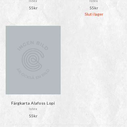
Istex
Istex
55
kr
55
kr
Slut i lager
Färgkarta Alafoss Lopi
Istex
55
kr