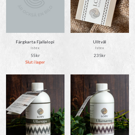
Färgkarta Fjallalopi
Ulltvål
Istex
Istex
55
kr
235
kr
Slut i lager