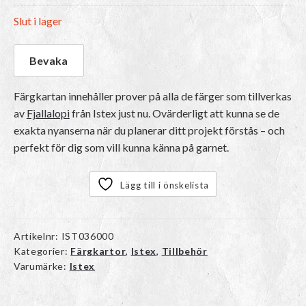
Slut i lager
Färgkartan innehåller prover på alla de färger som tillverkas
av
Fjallalopi
från Istex just nu. Ovärderligt att kunna se de
exakta nyanserna när du planerar ditt projekt förstås – och
perfekt för dig som vill kunna känna på garnet.
Lägg till i önskelista
Artikelnr:
IST036000
Kategorier:
Färgkartor
,
Istex
,
Tillbehör
Varumärke:
Istex