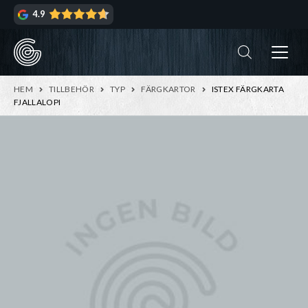
Hoppa
Hoppa
4.9
till
till
navigering
innehåll
ndera
rmeny
ndera
HEM
TILLBEHÖR
TYP
FÄRGKARTOR
ISTEX FÄRGKARTA
rmeny
FJALLALOPI
ndera
rmeny
ndera
rmeny