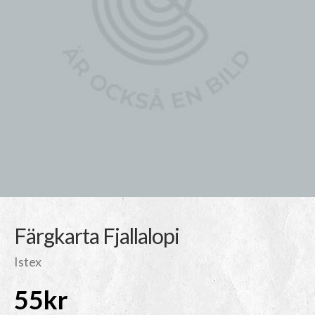
Färgkarta Fjallalopi
Istex
55
kr