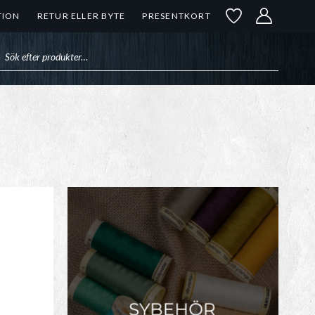
TION
RETUR ELLER BYTE
PRESENTKORT
uktsökning