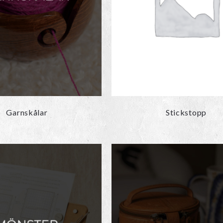
Garnskålar
Stickstopp