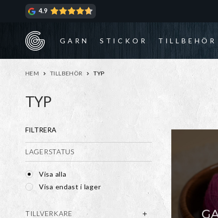
Hoppa
Hoppa
4.9
till
till
navigering
innehåll
GARN
STICKOR
TILLBEHÖR
HEM
TILLBEHÖR
TYP
TYP
FILTRERA
LAGERSTATUS
Visa alla
Visa endast i lager
TILLVERKARE