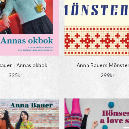
auer | Annas okbok
Anna Bauers Mönste
335
kr
299
kr