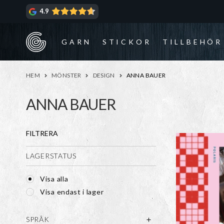
Hoppa
Hoppa
4.9
till
till
navigering
innehåll
GARN
STICKOR
TILLBEHÖR
HEM
MÖNSTER
DESIGN
ANNA BAUER
ANNA BAUER
FILTRERA
LAGERSTATUS
Visa alla
Visa endast i lager
SPRÅK