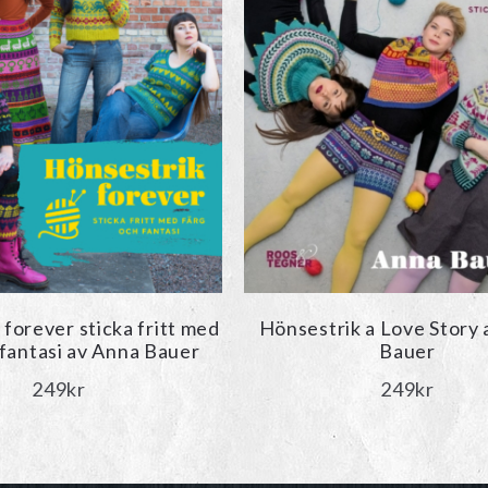
forever sticka fritt med
Hönsestrik a Love Story
 fantasi av Anna Bauer
Bauer
249
kr
249
kr