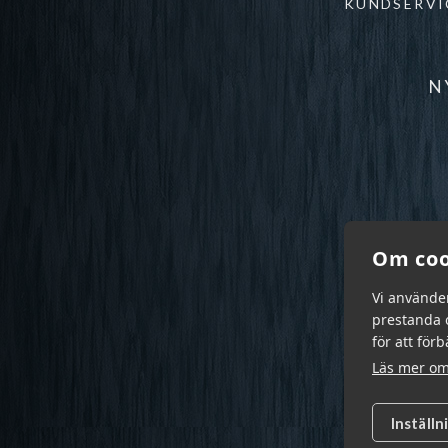
KUNDSERVI
N
Om coo
Vi använde
prestanda o
för att för
Läs mer om
Inställn
Garn