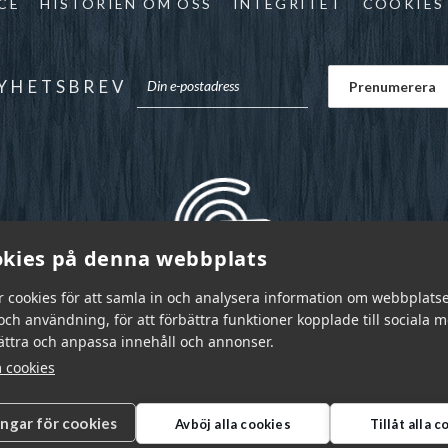
CE
HISTORIEN OM OSS
INTEGRITET
COOKIES
YHETSBREV
kies på denna webbplats
r cookies för att samla in och analysera information om webbplats
ch användning, för att förbättra funktioner kopplade till sociala 
bättra och anpassa innehåll och annonser.
 cookies
ingar för cookies
Avböj alla cookies
Tillåt alla 
r Sverige AB © 2026
|
info@garnr.se
|
031 - 92 