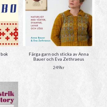
rbok
Färga garn och sticka av Anna
Bauer och Eva Zethraeus
249
kr