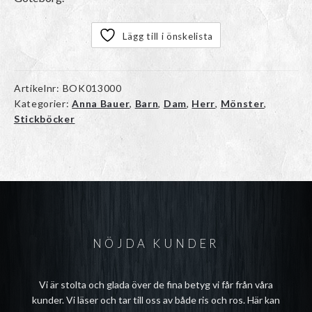
Lägg till i önskelista
Artikelnr:
BOK013000
Kategorier:
Anna Bauer
,
Barn
,
Dam
,
Herr
,
Mönster
,
Stickböcker
NÖJDA KUNDER
Vi är stolta och glada över de fina betyg vi får från våra
kunder. Vi läser och tar till oss av både ris och ros. Här kan