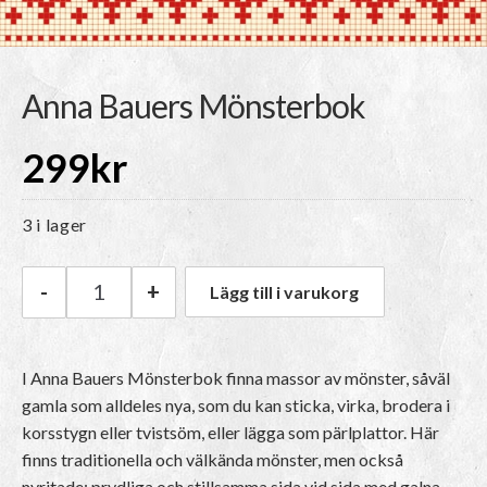
Anna Bauers Mönsterbok
299
kr
3 i lager
-
+
Lägg till i varukorg
Anna Bauers Mönsterbok mängd
I Anna Bauers Mönsterbok finna massor av mönster, såväl
gamla som alldeles nya, som du kan sticka, virka, brodera i
korsstygn eller tvistsöm, eller lägga som pärlplattor. Här
finns traditionella och välkända mönster, men också
nyritade; prydliga och stillsamma sida vid sida med galna