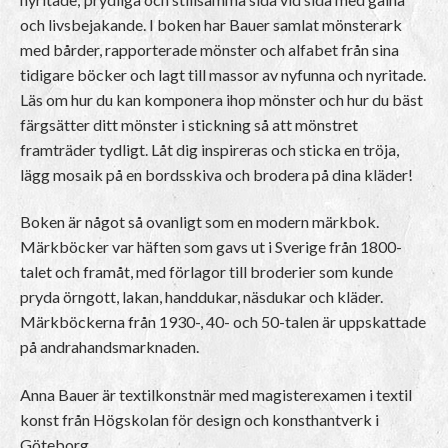
och livsbejakande. I boken har Bauer samlat mönsterark
med bårder, rapporterade mönster och alfabet från sina
tidigare böcker och lagt till massor av nyfunna och nyritade.
Läs om hur du kan komponera ihop mönster och hur du bäst
färgsätter ditt mönster i stickning så att mönstret
framträder tydligt. Låt dig inspireras och sticka en tröja,
lägg mosaik på en bordsskiva och brodera på dina kläder!
Boken är något så ovanligt som en modern märkbok.
Märkböcker var häften som gavs ut i Sverige från 1800-
talet och framåt, med förlagor till broderier som kunde
pryda örngott, lakan, handdukar, näsdukar och kläder.
Märkböckerna från 1930-, 40- och 50-talen är uppskattade
på andrahandsmarknaden.
Anna Bauer är textilkonstnär med magisterexamen i textil
konst från Högskolan för design och konsthantverk i
Göteborg.