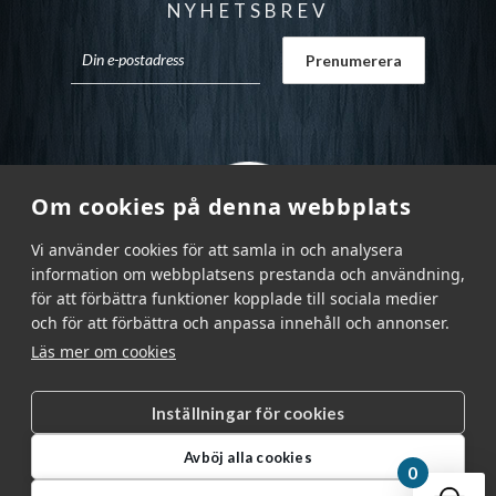
NYHETSBREV
Om cookies på denna webbplats
Vi använder cookies för att samla in och analysera
information om webbplatsens prestanda och användning,
för att förbättra funktioner kopplade till sociala medier
och för att förbättra och anpassa innehåll och annonser.
Läs mer om cookies
Inställningar för cookies
Garnr Sverige AB © 2026
|
Avböj alla cookies
info@garnr.se
|
031 - 92 94 92
0
Din v