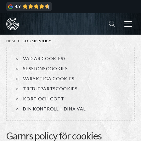
Hoppa
Hoppa
4.9
till
till
navigering
innehåll
ndera
rmeny
ndera
HEM
COOKIEPOLICY
rmeny
VAD ÄR COOKIES?
ndera
SESSIONSCOOKIES
rmeny
VARAKTIGA COOKIES
ndera
rmeny
TREDJEPARTSCOOKIES
KORT OCH GOTT
DIN KONTROLL – DINA VAL
Garnrs policy för cookies