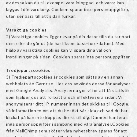
av dessa kan du till exempel vara inloggad, och varor kan
läggas i din varukorg. Cookien sparar inte personuppgifter,
utan ser bara till att sidan funkar.
Varaktiga cookies
2) Varaktiga cookies ligger kvar på din dator tills du tar bort
dem eller de går ut (de har liksom bäst-före-datum). Med
hjälp av varaktiga cookies kan vi spara dina val och
inställningar på sidan. Cookien sparar inte personuppgifter.
Tredjepartscookies
3) Tredjepartscookies är cookies som sätts av en annan
webbplats än Garnr.se. Hos oss används dessa för analyser
med Google Analytics. Analyserna gör vi för att få statistik
som hjälper oss att förbättra och effektivisera sidan. Vi
anonymiserar ditt IP-nummer innan det skickas till Google,
så informationen om att du besökt vår sida och vad du har
klickat på kan inte kopplas direkt till dig. Därmed hanteras
inga personuppgifter i samband med våra analyser.Cookies
från MailChimp som sköter våra nyhetsbrev sparas för att