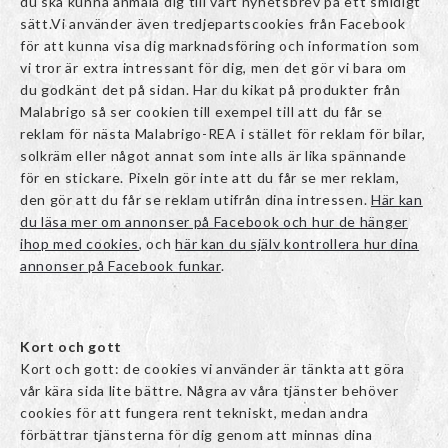
du ska kunna anmäla dig till vårt nyhetsbrev på ett smidigt
sätt.Vi använder även tredjepartscookies från Facebook
för att kunna visa dig marknadsföring och information som
vi tror är extra intressant för dig, men det gör vi bara om
du godkänt det på sidan. Har du kikat på produkter från
Malabrigo så ser cookien till exempel till att du får se
reklam för nästa Malabrigo-REA i stället för reklam för bilar,
solkräm eller något annat som inte alls är lika spännande
för en stickare. Pixeln gör inte att du får se mer reklam,
den gör att du får se reklam utifrån dina intressen.
Här kan
du läsa mer om annonser på Facebook och hur de hänger
ihop med cookies
, och
här kan du själv kontrollera hur dina
annonser på Facebook funkar
.
Kort och gott
Kort och gott: de cookies vi använder är tänkta att göra
vår kära sida lite bättre. Några av våra tjänster behöver
cookies för att fungera rent tekniskt, medan andra
förbättrar tjänsterna för dig genom att minnas dina