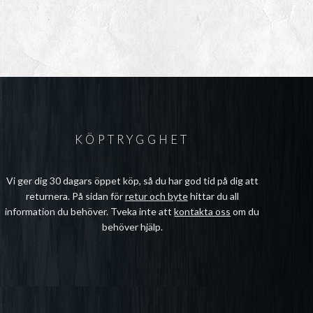
isintervall:
39kr
l
99kr
KÖPTRYGGHET
Vi ger dig 30 dagars öppet köp, så du har god tid på dig att
returnera. På sidan för
retur och byte
hittar du all
information du behöver. Tveka inte att
kontakta oss
om du
behöver hjälp.