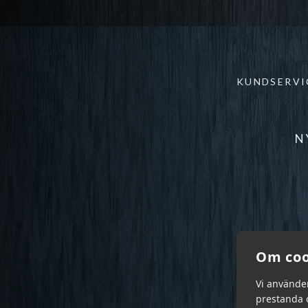
KUNDSERVI
N
Om coo
Vi använde
prestanda o