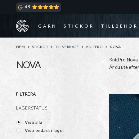
Hoppa
Hoppa
4.9
till
till
navigering
innehåll
GARN
STICKOR
TILLBEHÖR
HEM
STICKOR
TILLVERKARE
KNITPRO
NOVA
KnitPro Nova Me
NOVA
Är du ute efter
KnitPro har sin
produktionen, 
FILTRERA
LAGERSTATUS
Visa alla
Visa endast i lager