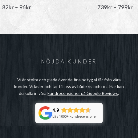
Prisintervall:
Pr
82
kr
–
96
kr
739
kr
–
799
kr
82kr
7
till
til
96kr
7
NÖJDA KUNDER
Vi är stolta och glada över de fina betyg vi får från våra
kunder. Vi läser och tar till oss av både ris och ros. Här kan
du kolla in våra
kundrecensioner på Google Reviews
.
4.9
Läs 1000+ kundrecensioner