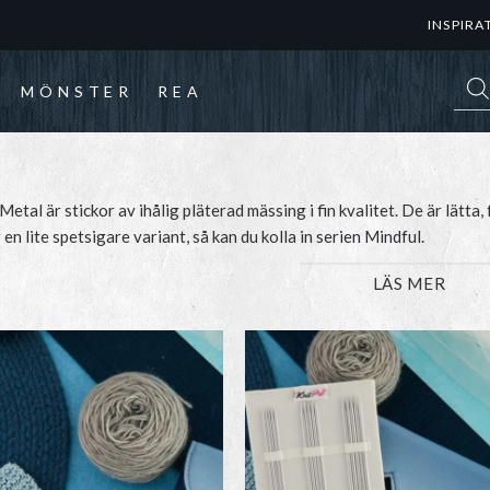
INSPIRA
Prod
MÖNSTER
REA
tal är stickor av ihålig pläterad mässing i fin kvalitet. De är lätta, f
 en lite spetsigare variant, så kan du kolla in
serien Mindful
.
LÄS MER
 tillverkning i Jaipur i Indien, där de ger över 1700 trygga jobb till 
med sin eko-vänliga fabrik och sitt arbete för att spara på energi oc
Den
Den
här
här
produkten
produkten
har
har
flera
flera
varianter.
varianter.
De
De