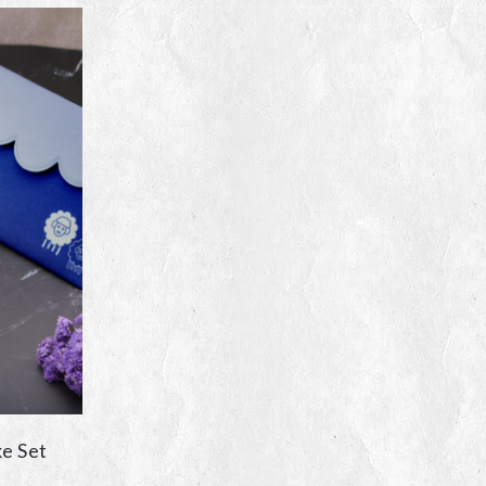
till
152kr
en
dan
e Set