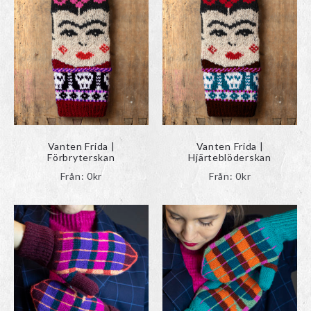
Vanten Frida |
Vanten Frida |
Förbryterskan
Hjärteblöderskan
Från:
0
kr
Från:
0
kr