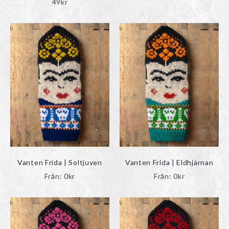
49
kr
Vanten Frida | Soltjuven
Vanten Frida | Eldhjärnan
Från:
0
kr
Från:
0
kr