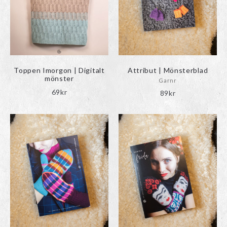
Toppen Imorgon | Digitalt
Attribut | Mönsterblad
mönster
Garnr
69
kr
89
kr