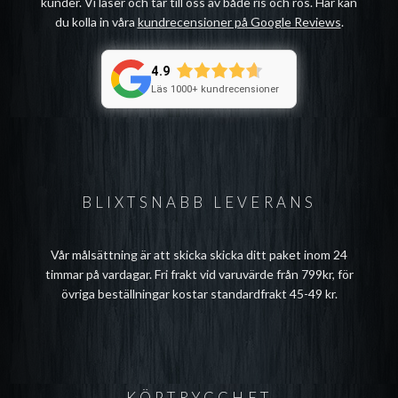
kunder. Vi läser och tar till oss av både ris och ros. Här kan
du kolla in våra
kundrecensioner på Google Reviews
.
4.9
Läs 1000+ kundrecensioner
BLIXTSNABB LEVERANS
Vår målsättning är att skicka skicka ditt paket inom 24
timmar på vardagar. Fri frakt vid varuvärde från 799kr, för
övriga beställningar kostar standardfrakt 45-49 kr.
KÖPTRYGGHET