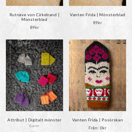
Rutnäve von Cirkelrand |
Vanten Frida | Mönsterblad
Mönsterblad
89
kr
89
kr
ndera
rmeny
Attribut | Digitalt mönster
Vanten Frida | Posörskan
Garnr
Från:
0
kr