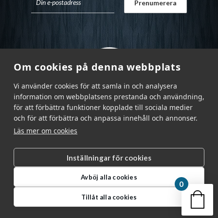
Om cookies på denna webbplats
Vi använder cookies för att samla in och analysera
information om webbplatsens prestanda och användning,
för att förbättra funktioner kopplade till sociala medier
och för att förbättra och anpassa innehåll och annonser.
Läs mer om cookies
Inställningar för cookies
Garnr Sverige AB © 2026
|
Avböj alla cookies
info@garnr.se
|
031 - 92 94 92
0
Din v
Tillåt alla cookies