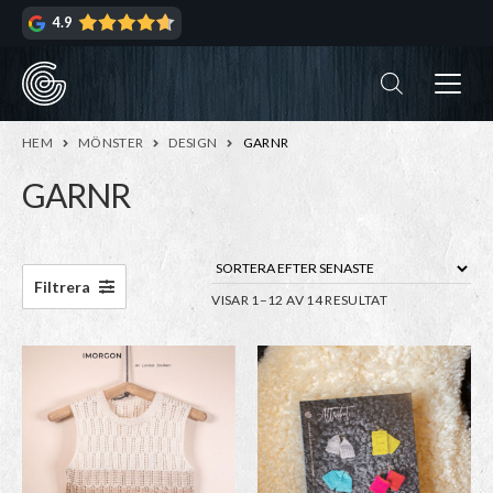
Hoppa
Hoppa
4.9
till
till
navigering
innehåll
ndera
rmeny
ndera
HEM
MÖNSTER
DESIGN
GARNR
rmeny
GARNR
ndera
rmeny
ndera
Filtrera
SORTERA
VISAR 1–12 AV 14 RESULTAT
rmeny
EFTER
ndera
SENASTE
rmeny
ndera
rmeny