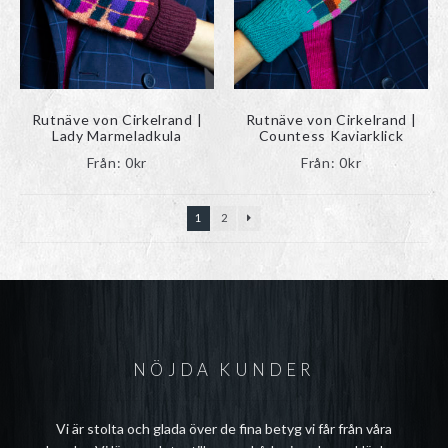
Rutnäve von Cirkelrand |
Rutnäve von Cirkelrand |
Lady Marmeladkula
Countess Kaviarklick
Från:
0
kr
Från:
0
kr
1
2
NÖJDA KUNDER
Vi är stolta och glada över de fina betyg vi får från våra