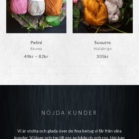
ju. Lite lin har aldrig skadat i ett garn, helt enkelt.
Pelini
Susurro
Rauma
Malabrigo
Prisintervall:
49
kr
–
82
kr
305
kr
49kr
till
82kr
NÖJDA KUNDER
Vi är stolta och glada över de fina betyg vi får från våra
kunder. Vi läser och tar till oss av både ris och ros. Här kan