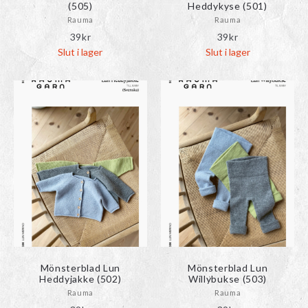
(505)
Heddykyse (501)
Rauma
Rauma
39
kr
39
kr
Slut i lager
Slut i lager
Mönsterblad Lun
Mönsterblad Lun
Heddyjakke (502)
Willybukse (503)
Rauma
Rauma