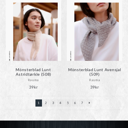
Mönsterblad Lunt
Mönsterblad Lunt Avensjal
Astridtørkle (508)
(509)
Rauma
Rauma
39
kr
39
kr
1
2
3
4
5
6
7