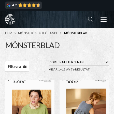
Hoppa
Hoppa
4.9
till
till
navigering
innehåll
ndera
rmeny
ndera
HEM
MÖNSTER
UTFÖRANDE
MÖNSTERBLAD
rmeny
MÖNSTERBLAD
ndera
rmeny
ndera
Filtrera
SORTERA
VISAR 1–12 AV 76 RESULTAT
rmeny
EFTER
ndera
SENASTE
rmeny
ndera
rmeny
ndera
rmeny