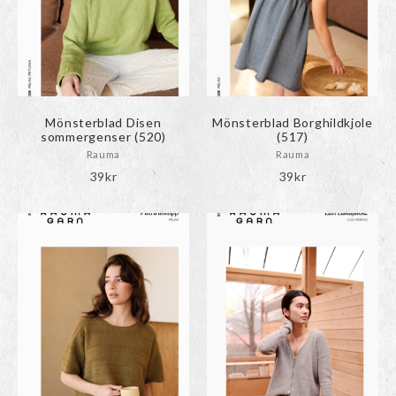
Mönsterblad Disen
Mönsterblad Borghildkjole
sommergenser (520)
(517)
Rauma
Rauma
39
kr
39
kr