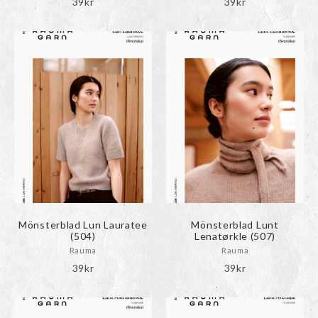
39
kr
39
kr
Mönsterblad Lun Lauratee
Mönsterblad Lunt
(504)
Lenatørkle (507)
Rauma
Rauma
39
kr
39
kr