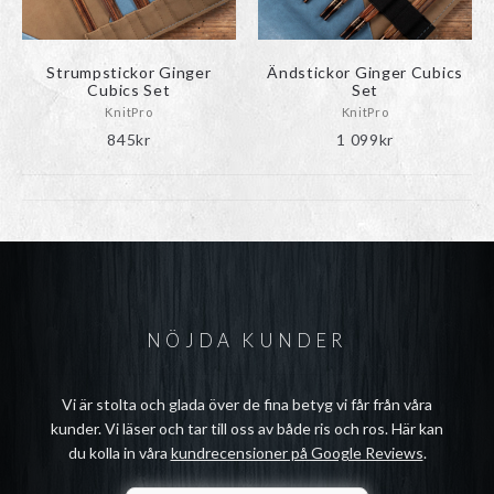
väljas
väljas
på
på
produktsidan
produktsidan
Strumpstickor Ginger
Ändstickor Ginger Cubics
Cubics Set
Set
KnitPro
KnitPro
ndera
845
kr
1 099
kr
rmeny
ndera
rmeny
ndera
rmeny
NÖJDA KUNDER
Vi är stolta och glada över de fina betyg vi får från våra
kunder. Vi läser och tar till oss av både ris och ros. Här kan
du kolla in våra
kundrecensioner på Google Reviews
.