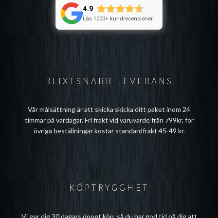
4.9
Läs 1000+ kundrecensioner
BLIXTSNABB LEVERANS
Vår målsättning är att skicka skicka ditt paket inom 24
timmar på vardagar. Fri frakt vid varuvärde från 799kr, för
övriga beställningar kostar standardfrakt 45-49 kr.
KÖPTRYGGHET
Vi ger dig 30 dagars öppet köp, så du har god tid på dig att