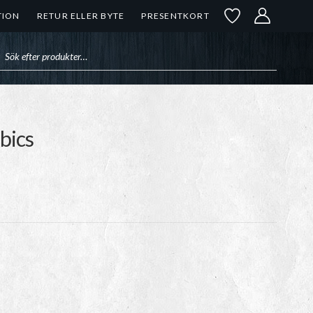
TION
RETUR ELLER BYTE
PRESENTKORT
uktsökning
bics
ntervall:
kr