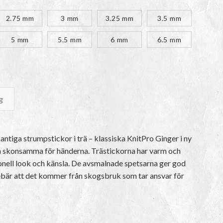
kr
2.75 mm
3 mm
3.25 mm
3.5 mm
5 mm
5.5 mm
6 mm
6.5 mm
g
 Cubics mängd
ntiga strumpstickor i trä – klassiska KnitPro Ginger i ny
ch skonsamma för händerna. Trästickorna har varm och
tionell look och känsla. De avsmalnade spetsarna ger god
nnebär att det kommer från skogsbruk som tar ansvar för