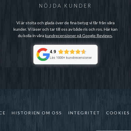
NÖJDA KUNDER
Vi är stolta och glada över de fina betyg vi får från våra
kunder. Vi läser och tar till oss av både ris och ros. Här kan
du kolla in våra
kundrecensioner på Google Reviews
.
4.9
Läs 1000+ kundrecensioner
CE
HISTORIEN OM OSS
INTEGRITET
COOKIES