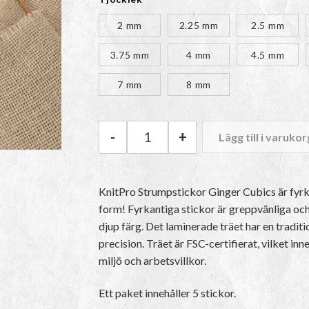
215
2 mm
2.25 mm
2.5 mm
3.75 mm
4 mm
4.5 mm
7 mm
8 mm
-
+
Lägg till i varukor
KnitPro Strumpstickor Ginger
KnitPro Strumpstickor Ginger Cubics är fyrka
form! Fyrkantiga stickor är greppvänliga o
djup färg. Det laminerade träet har en tradi
precision. Träet är FSC-certifierat, vilket i
miljö och arbetsvillkor.
Ett paket innehåller 5 stickor.