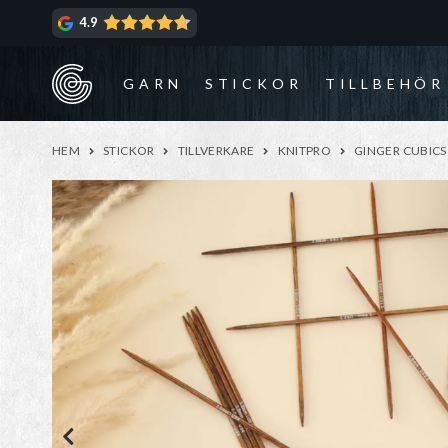
Hoppa
Hoppa
4.9
till
till
navigering
innehåll
GARN
STICKOR
TILLBEHÖR
HEM
STICKOR
TILLVERKARE
KNITPRO
GINGER CUBICS