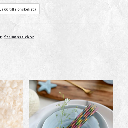
Lägg till i önskelista
r
,
Strumpstickor
Den
här
n
produkten
har
flera
varianter.
De
olika