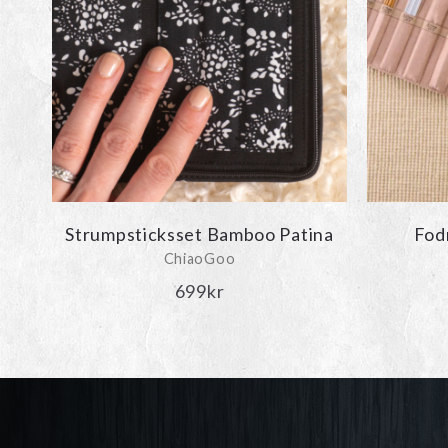
Strumpsticksset Bamboo Patina
Fodr
ChiaoGoo
699
kr