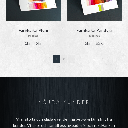
alternativen
alternativen
kan
kan
väljas
väljas
på
på
produktsidan
produktsidan
Färgkarta Plum
Färgkarta Pandora
Rauma
Rauma
Prisintervall:
Prisintervall
1
kr
–
5
kr
5
kr
–
65
kr
1kr
5kr
till
till
1
2
5kr
65kr
NÖJDA KUNDER
Vi är stolta och glada över de fina betyg vi får från våra
kunder. Vi läser och tar till oss av både ris och ros. Här kan