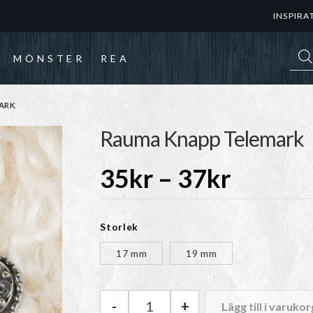
INSPIRA
Prod
MÖNSTER
REA
ARK
Rauma Knapp Telemark
Prisinte
35
kr
–
37
kr
35kr
Storlek
till
17 mm
19 mm
37kr
-
+
Lägg till i varukor