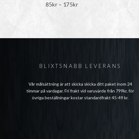
Prisintervall:
85
kr
–
175
kr
85kr
till
175kr
BLIXTSNABB LEVERANS
Vår målsättning är att skicka skicka ditt paket inom 24
timmar på vardagar. Fri frakt vid varuvärde från 799kr, för
övriga beställningar kostar standardfrakt 45-49 kr.