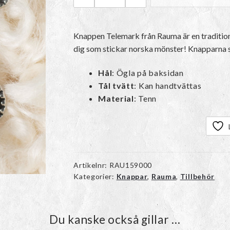
Rauma Knapp Telemark mängd
Knappen Telemark från Rauma är en traditione
dig som stickar norska mönster! Knapparna sä
Hål
: Ögla på baksidan
Tål tvätt
: Kan handtvättas
Material
: Tenn
Artikelnr:
RAU159000
Kategorier:
Knappar
,
Rauma
,
Tillbehör
Du kanske också gillar …