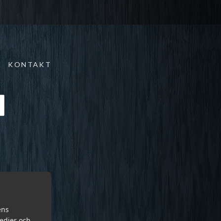
KONTAKT
ens
medier och