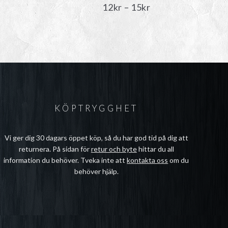
isintervall:
Prisintervall:
12
kr
–
15
kr
kr
12kr
l
till
kr
15kr
KÖPTRYGGHET
Vi ger dig 30 dagars öppet köp, så du har god tid på dig att
returnera. På sidan för
retur och byte
hittar du all
information du behöver. Tveka inte att
kontakta oss
om du
behöver hjälp.