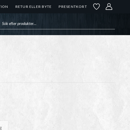
TION
RETUR ELLER BYTE
PRESENTKORT
uktsökning
rvall:
g