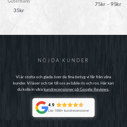
Gütermann
Pr
75
kr
–
95
kr
35
kr
75
til
95
NÖJDA KUNDER
Vi är stolta och glada över de fina betyg vi får från våra
kunder. Vi läser och tar till oss av både ris och ros. Här kan
du kolla in våra
kundrecensioner på Google Reviews
.
4.9
Läs 1000+ kundrecensioner