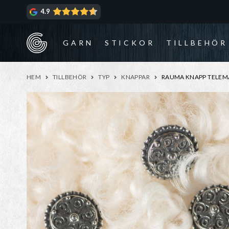
Hoppa
Hoppa
4.9
till
till
navigering
innehåll
GARN
STICKOR
TILLBEHÖR
HEM
TILLBEHÖR
TYP
KNAPPAR
RAUMA KNAPP TELEM