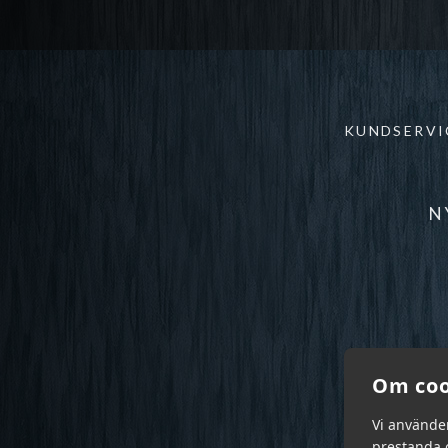
KUNDSERVI
N
Om coo
Vi använde
prestanda o