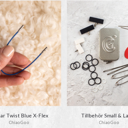
Den
här
produkten
har
flera
varianter.
De
olika
alternativen
kan
väljas
på
produktsidan
ar Twist Blue X-Flex
Tillbehör Small & L
ChiaoGoo
ChiaoGoo