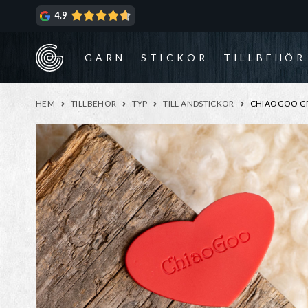
Hoppa
Hoppa
4.9
till
till
navigering
innehåll
GARN
STICKOR
TILLBEHÖR
HEM
TILLBEHÖR
TYP
TILL ÄNDSTICKOR
CHIAOGOO GR