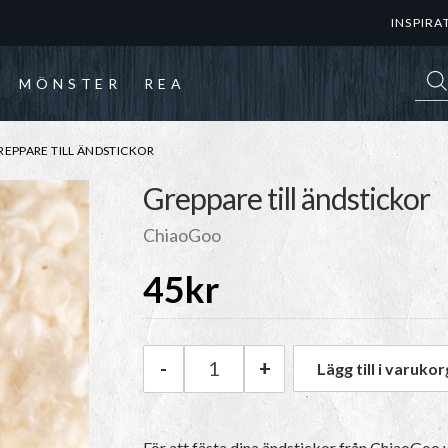
INSPIRA
Prod
MÖNSTER
REA
EPPARE TILL ÄNDSTICKOR
Greppare till ändstickor
ChiaoGoo
45
kr
-
+
Lägg till i varukor
ChiaoGoo Greppare till ändsti
För att fästa dina
ändstickor från ChiaoGoo