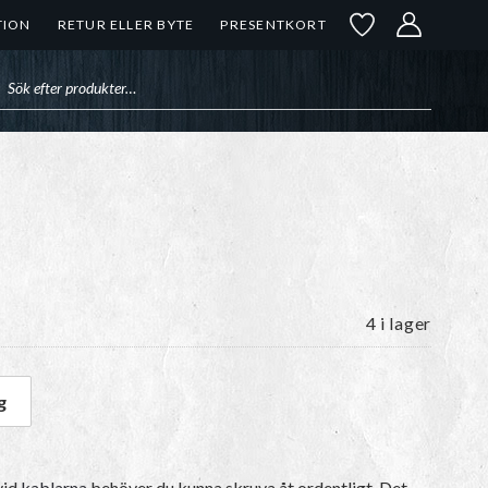
TION
RETUR ELLER BYTE
PRESENTKORT
uktsökning
4 i lager
g
ckor mängd
vid
kablarna
behöver du kunna skruva åt ordentligt. Det