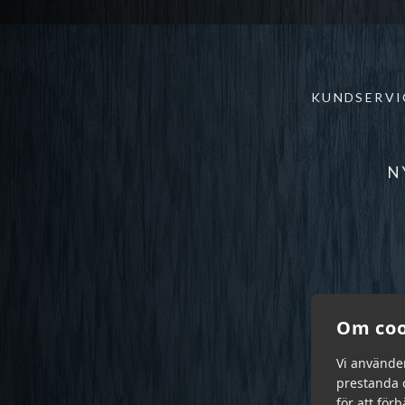
KUNDSERVI
N
Om coo
Vi använde
prestanda o
för att för