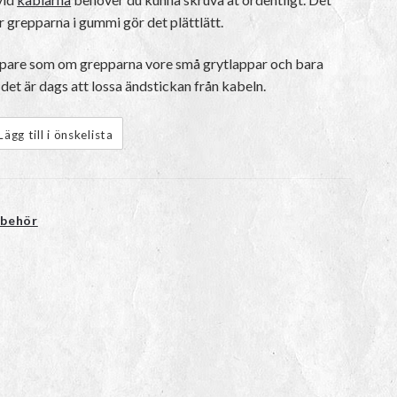
är grepparna i gummi gör det plättlätt.
ppare som om grepparna vore små grytlappar och bara
 det är dags att lossa ändstickan från kabeln.
Lägg till i önskelista
lbehör