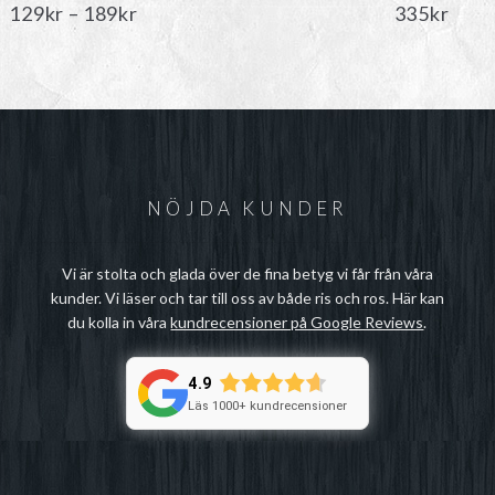
Prisintervall:
129
kr
–
189
kr
335
kr
129kr
till
189kr
NÖJDA KUNDER
Vi är stolta och glada över de fina betyg vi får från våra
kunder. Vi läser och tar till oss av både ris och ros. Här kan
du kolla in våra
kundrecensioner på Google Reviews
.
4.9
Läs 1000+ kundrecensioner