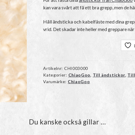
kan vara svårt att få ett bra grepp, men de h
Håll ändsticka och kabelfäste med dina gre
vrid. Det skadar inte heller med greppare när
Artikelnr:
CHI003000
Kategorier:
ChiaoGoo
,
Till ändstickor
,
Til
Varumärke:
ChiaoGoo
Du kanske också gillar …