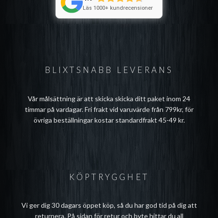
Läs 1000+ kundrecensioner
BLIXTSNABB LEVERANS
Vår målsättning är att skicka skicka ditt paket inom 24
timmar på vardagar. Fri frakt vid varuvärde från 799kr, för
övriga beställningar kostar standardfrakt 45-49 kr.
KÖPTRYGGHET
Vi ger dig 30 dagars öppet köp, så du har god tid på dig att
returnera. På sidan för
retur och byte
hittar du all