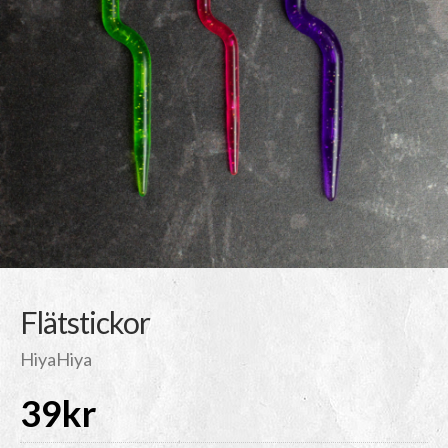
Flätstickor
HiyaHiya
39
kr