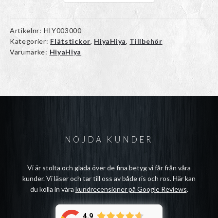
Artikelnr:
HIY003000
Kategorier:
Flätstickor
,
HiyaHiya
,
Tillbehör
Varumärke:
HiyaHiya
NÖJDA KUNDER
Vi är stolta och glada över de fina betyg vi får från våra
kunder. Vi läser och tar till oss av både ris och ros. Här kan
du kolla in våra
kundrecensioner på Google Reviews
.
4.9