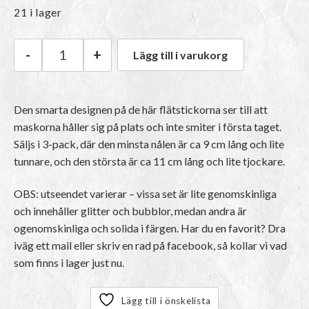
21 i lager
-
+
Lägg till i varukorg
HiyaHiya Flätstickor mängd
Den smarta designen på de här flätstickorna ser till att
maskorna håller sig på plats och inte smiter i första taget.
Säljs i 3-pack, där den minsta nålen är ca 9 cm lång och lite
tunnare, och den största är ca 11 cm lång och lite tjockare.
OBS: utseendet varierar – vissa set är lite genomskinliga
och innehåller glitter och bubblor, medan andra är
ogenomskinliga och solida i färgen. Har du en favorit? Dra
iväg ett mail eller skriv en rad på facebook, så kollar vi vad
som finns i lager just nu.
Lägg till i önskelista