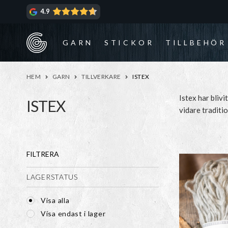
Hoppa
Hoppa
4.9
till
till
navigering
innehåll
GARN
STICKOR
TILLBEHÖR
HEM
GARN
TILLVERKARE
ISTEX
Istex har bliv
ISTEX
vidare traditi
också äger 80
Isländsk ull ä
FILTRERA
känd för sin n
Isländska får 
LAGERSTATUS
Islandströjor m
Visa alla
och mönster
Visa endast i lager
Design
där du