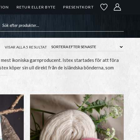
TION
RETUR ELLER BYTE
PRESENTKORT
uktsökning
SORTERA
VISAR ALLA 5 RESULTAT
EFTER
SENASTE
 mest ikoniska garnproducent. Istex startades för att föra
stex köper sin ull direkt från de isländska bönderna, som
rd 100. Ullen ger en distinkt kvalitet och karaktär. Den är
rfekt för allt från varma tröjor till robusta utomhusplagg.
a fibrer och fin lyster som stöter bort fukt och väta.
troligt mycket att välja på. Hos oss hittar du
mönsterblad
u ett mönster hos oss, så hittar du det säkert
på sidan Lopi