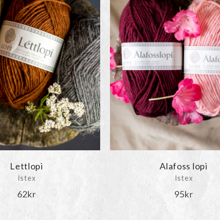
Lettlopi
Alafoss lopi
Istex
Istex
62
kr
95
kr