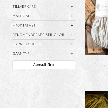
Istex Lettlopi
TILLVERKARE
kan du hitta a
MATERIAL
ospunna ullen
så är det unde
MASKTÄTHET
REKOMENDERADE STRICKOR
GARNTJOCKLEK
GARNTYP
Återställ filter