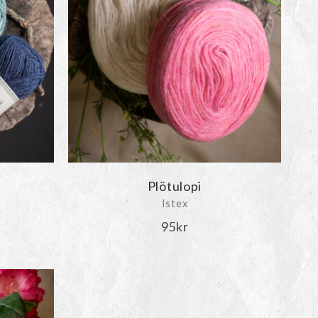
a en Riddari,
här får du hjälp med att välja färger
och
här
 tröja så finns alternativet
Alafoss Lopi
. Väljer du den
 med, men ger magiska resultat. Behöver du lite förstärkning
Plötulopi
Istex
sintervall:
95
kr
kr
kr