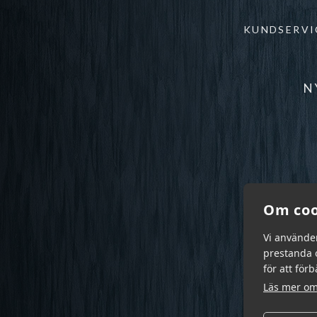
KUNDSERVI
N
Om coo
Vi använde
prestanda o
för att för
Läs mer om