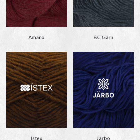
Amano
BC Garn
Istex
Järbo