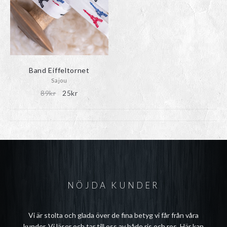
olika
alternativen
kan
väljas
på
produktsidan
Band Eiffeltornet
Sajou
Det
Det
89
kr
25
kr
ursprungliga
nuvarande
priset
priset
var:
är:
89kr.
25kr.
NÖJDA KUNDER
Vi är stolta och glada över de fina betyg vi får från våra
kunder. Vi läser och tar till oss av både ris och ros. Här kan