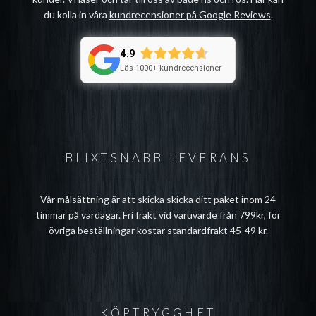
du kolla in våra
kundrecensioner på Google Reviews
.
4.9
Läs 1000+ kundrecensioner
ndera
rmeny
ndera
BLIXTSNABB LEVERANS
rmeny
Vår målsättning är att skicka skicka ditt paket inom 24
timmar på vardagar. Fri frakt vid varuvärde från 799kr, för
övriga beställningar kostar standardfrakt 45-49 kr.
KÖPTRYGGHET