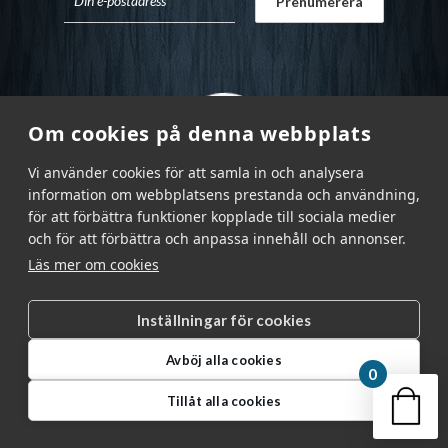
Om cookies på denna webbplats
Vi använder cookies för att samla in och analysera
information om webbplatsens prestanda och användning,
för att förbättra funktioner kopplade till sociala medier
och för att förbättra och anpassa innehåll och annonser.
Läs mer om cookies
Inställningar för cookies
Garnr Sverige AB © 2026
|
Avböj alla cookies
info@garnr.se
|
031 - 92 94 92
0
Din v
Tillåt alla cookies