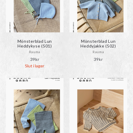
ndera
rmeny
ndera
Mönsterblad Lun
Mönsterblad Lun
Heddykyse (501)
Heddyjakke (502)
rmeny
Rauma
Rauma
39
kr
39
kr
Slut i lager