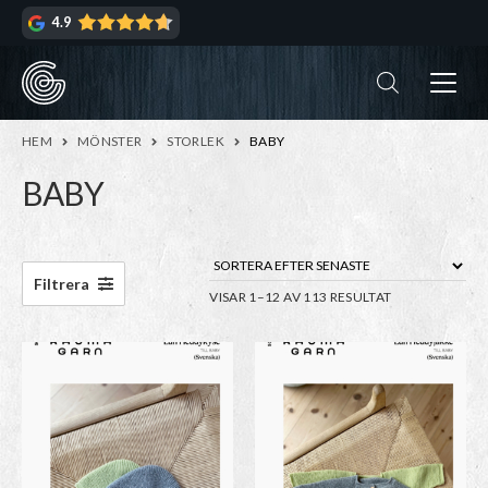
Hoppa
Hoppa
4.9
till
till
navigering
innehåll
ndera
rmeny
ndera
HEM
MÖNSTER
STORLEK
BABY
rmeny
BABY
ndera
rmeny
ndera
Filtrera
SORTERA
VISAR 1–12 AV 113 RESULTAT
rmeny
EFTER
ndera
SENASTE
rmeny