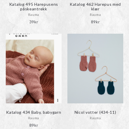
Katalog 495 Harepusens
Katalog 462 Harepus med
påskeantrekk
klær
Rauma
Rauma
39
kr
89
kr
Katalog 434 Baby, babygarn
Nicol votter (434-11)
Rauma
Rauma
89
kr