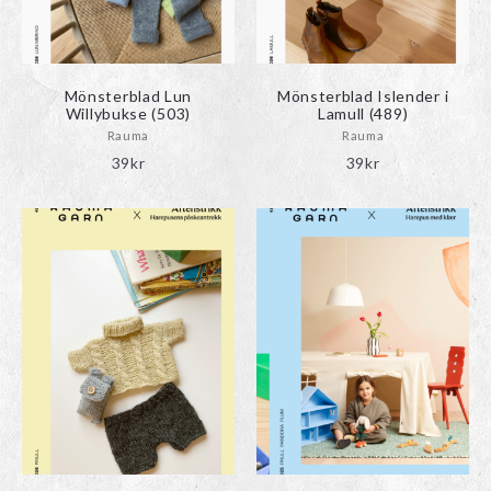
Mönsterblad Lun
Mönsterblad Islender i
Willybukse (503)
Lamull (489)
Rauma
Rauma
39
kr
39
kr