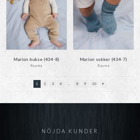
Marion bukse (434-8)
Marion sokker (434-7)
Rauma
Rauma
1
2
3
4
…
8
9
10
NÖJDA KUNDER