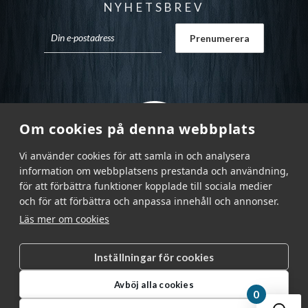
NYHETSBREV
Om cookies på denna webbplats
Vi använder cookies för att samla in och analysera
information om webbplatsens prestanda och användning,
för att förbättra funktioner kopplade till sociala medier
och för att förbättra och anpassa innehåll och annonser.
Läs mer om cookies
Inställningar för cookies
Garnr Sverige AB © 2026
|
Avböj alla cookies
info@garnr.se
|
031 - 92 94 92
0
Din v