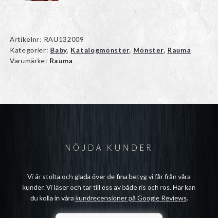
Artikelnr:
RAU132009
Kategorier:
Baby
,
Katalogmönster
,
Mönster
,
Rauma
Varumärke:
Rauma
NÖJDA KUNDER
Vi är stolta och glada över de fina betyg vi får från våra
kunder. Vi läser och tar till oss av både ris och ros. Här kan
du kolla in våra
kundrecensioner på Google Reviews
.