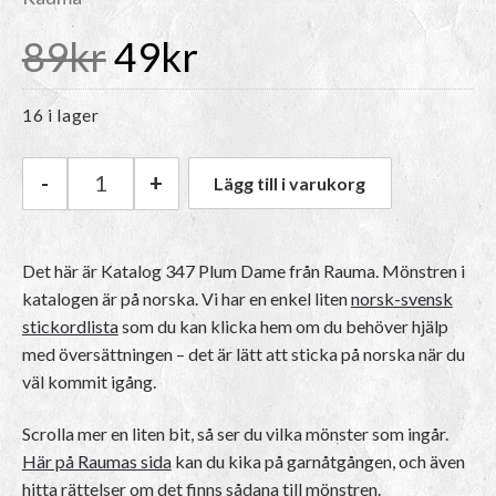
Det
Det
89
kr
49
kr
ursprungliga
nuvarande
16 i lager
priset
priset
-
+
Lägg till i varukorg
Rauma Katalog 347 Plum Dame mängd
var:
är:
Det här är
Katalog 347 Plum Dame
från Rauma.
Mönstren i
katalogen är på norska
. Vi har en enkel liten
norsk-svensk
89kr.
49kr.
stickordlista
som du kan klicka hem om du behöver hjälp
med översättningen – det är lätt att sticka på norska när du
väl kommit igång.
Scrolla mer en liten bit, så ser du vilka mönster som ingår.
Här på Raumas sida
kan du kika på garnåtgången, och även
hitta rättelser om det finns sådana till mönstren.