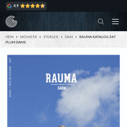
Hoppa
Hoppa
4.9
till
till
navigering
innehåll
ndera
rmeny
ndera
HEM
MÖNSTER
STORLEK
DAM
RAUMA KATALOG 347
rmeny
PLUM DAME
ndera
rmeny
ndera
rmeny