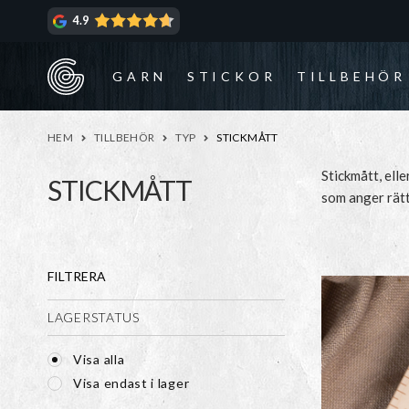
Hoppa
Hoppa
4.9
till
till
navigering
innehåll
GARN
STICKOR
TILLBEHÖR
HEM
TILLBEHÖR
TYP
STICKMÅTT
Stickmått, elle
STICKMÅTT
som anger rätt
i väldigt, väld
FILTRERA
LAGERSTATUS
Visa alla
Visa endast i lager