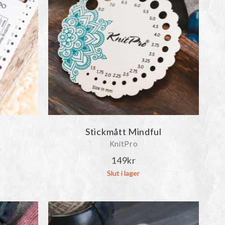
Stickmått Mindful
KnitPro
149
kr
Slut i lager
Den
här
produkten