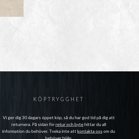
KÖPTRYGGHET
Vi ger dig 30 dagars öppet köp, så du har god tid på dig att
returnera. På sidan för
retur och byte
hittar du all
information du behöver. Tveka inte att
kontakta oss
om du
behöver hjälp.