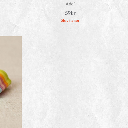
Addi
59
kr
Slut i lager