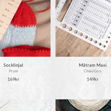
Socklinjal
Mätram Maxi
Prym
ChiaoGoo
169
kr
149
kr
Den
här
produkten