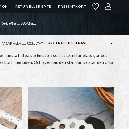
TION
RETUR ELLER BYTE
PRESENTKORT
uktsökning
SORTERA
VISAR ALLA 11 RESULTAT
EFTER
SENASTE
Det minsta hål på stickmåttet som stickan får plats i, är det
as bort med tiden. Och även om den står där, så står den ofta
gt bra att ha.