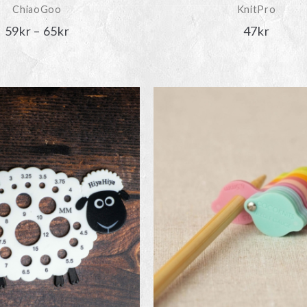
ChiaoGoo
KnitPro
Prisintervall:
59
kr
–
65
kr
47
kr
59kr
till
65kr