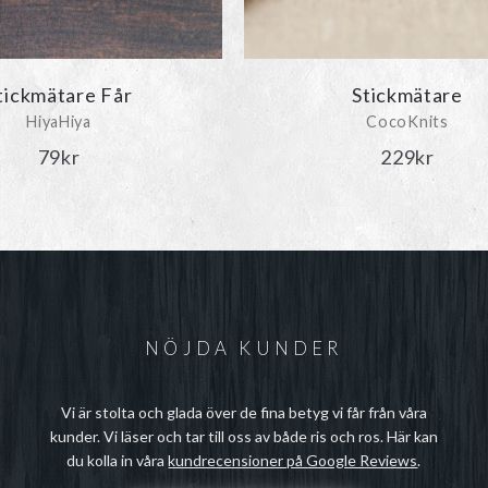
tickmätare Får
Stickmätare
HiyaHiya
CocoKnits
79
kr
229
kr
NÖJDA KUNDER
Vi är stolta och glada över de fina betyg vi får från våra
kunder. Vi läser och tar till oss av både ris och ros. Här kan
du kolla in våra
kundrecensioner på Google Reviews
.