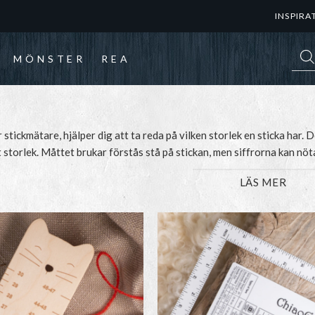
INSPIRA
Prod
MÖNSTER
REA
r stickmätare, hjälper dig att ta reda på vilken storlek en sticka har. 
 storlek. Måttet brukar förstås stå på stickan, men siffrorna kan nöt
igt, väldigt liten text. Har du inte hökögon, ja då är ett stickmått väldi
LÄS MER