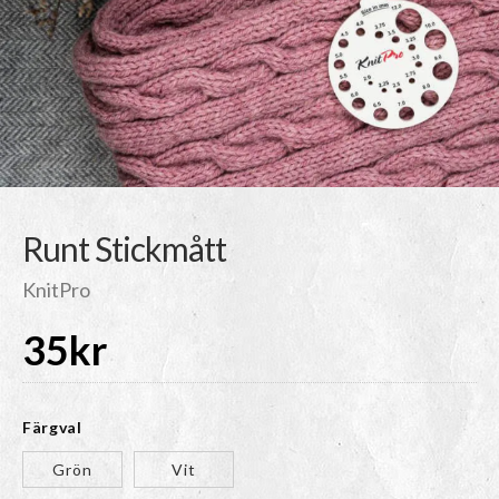
Runt Stickmått
KnitPro
35
kr
Färgval
Grön
Vit