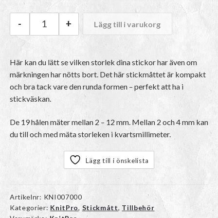
-
+
Lägg till i varukorg
KnitPro Runt Stickmått mängd
Här kan du lätt se vilken storlek dina stickor har även om
märkningen har nötts bort. Det här stickmåttet är kompakt
och bra tack vare den runda formen – perfekt att ha i
stickväskan.
De 19 hålen mäter mellan 2 – 12 mm. Mellan 2 och 4 mm kan
du till och med mäta storleken i kvartsmillimeter.
Lägg till i önskelista
Artikelnr:
KNI007000
Kategorier:
KnitPro
,
Stickmått
,
Tillbehör