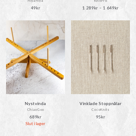
HiyaHiya
KnitPro
Prisinter
49
kr
1 289
kr
–
1 649
kr
1
289kr
till
1
649kr
Nystvinda
Vinklade Stoppnålar
ChiaoGoo
CocoKnits
689
kr
95
kr
Slut i lager