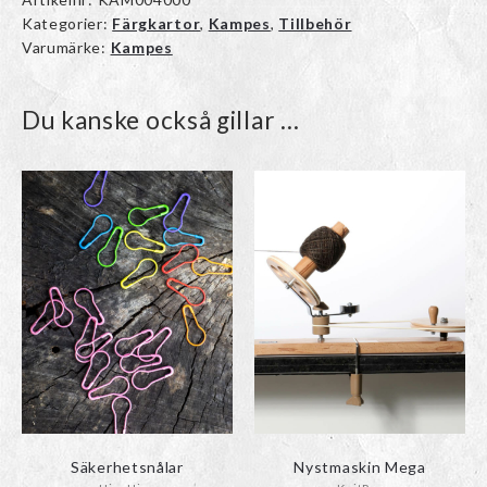
Kategorier:
Färgkartor
,
Kampes
,
Tillbehör
Varumärke:
Kampes
Du kanske också gillar …
Den
Den
här
här
produkten
produkten
har
har
flera
flera
varianter.
varianter.
De
De
olika
olika
alternativen
alternativen
kan
kan
väljas
väljas
på
på
produktsidan
produktsidan
Säkerhetsnålar
Nystmaskin Mega