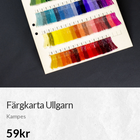
Färgkarta Ullgarn
Kampes
59
kr