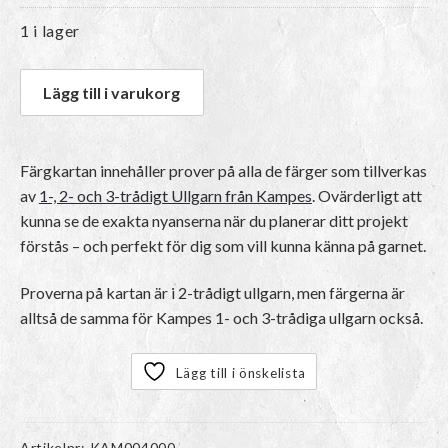
1 i lager
Lägg till i varukorg
Färgkartan innehåller prover på alla de färger som tillverkas
av
1-, 2- och 3-trådigt Ullgarn från Kampes
. Ovärderligt att
kunna se de exakta nyanserna när du planerar ditt projekt
förstås – och perfekt för dig som vill kunna känna på garnet.
Proverna på kartan är i 2-trådigt ullgarn, men färgerna är
alltså de samma för Kampes 1- och 3-trådiga ullgarn också.
Lägg till i önskelista
Artikelnr:
KAM004000