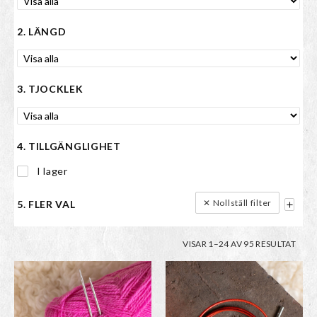
2. LÄNGD
3. TJOCKLEK
4. TILLGÄNGLIGHET
I lager
✕ Nollställ filter
5. FLER VAL
SOR
VISAR 1–24 AV 95 RESULTAT
EFTE
Den
Den
SENA
här
här
produkten
produkten
har
har