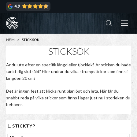
Hoppa
Hoppa
4.9
till
till
navigering
innehåll
ndera
rmeny
ndera
HEM
STICKSÖK
rmeny
STICKSÖK
ndera
Är du ute efter en specifik längd eller tjocklek? Är stickan du hade
rmeny
tänkt dig slutsåld? Eller undrar du vilka strumpstickor som finns i
längden 20 cm?
ndera
rmeny
Det är ingen fest att klicka runt planlöst och leta. Här får du
snabbt reda på vilka stickor som finns i lager just nu i storleken du
behöver.
1. STICKTYP