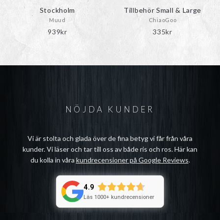
produktsidan
Stockholm
Tillbehör Small & Large
Muud
ChiaoGoo
939
kr
335
kr
NÖJDA KUNDER
Vi är stolta och glada över de fina betyg vi får från våra
kunder. Vi läser och tar till oss av både ris och ros. Här kan
du kolla in våra
kundrecensioner på Google Reviews
.
4.9
Läs 1000+ kundrecensioner