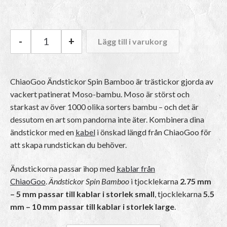
-
+
Lägg till i varukorg
ChiaoGoo Ändstickor Spin Bamboo mängd
ChiaoGoo Ändstickor Spin Bamboo är trästickor gjorda av
vackert patinerat Moso-bambu. Moso är störst och
starkast av över 1000 olika sorters bambu – och det är
dessutom en art som pandorna inte äter. Kombinera dina
ändstickor med en
kabel
i önskad längd från ChiaoGoo för
att skapa rundstickan du behöver.
Ändstickorna passar ihop med
kablar från
ChiaoGoo
.
Ändstickor Spin Bamboo
i tjocklekarna
2.75 mm
– 5 mm passar till kablar i storlek small
, tjocklekarna
5.5
mm – 10 mm passar till kablar i storlek large
.