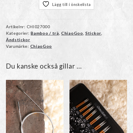
Lägg till i önskelista
Artikelnr:
CHI027000
Kategorier:
Bamboo / trä
,
ChiaoGoo
,
Stickor
,
Ändstickor
Varumärke:
ChiaoGoo
Du kanske också gillar …
Den
Den
här
här
produkten
produkten
har
har
flera
flera
varianter.
varianter.
De
De
olika
olika
alternativen
alternativen