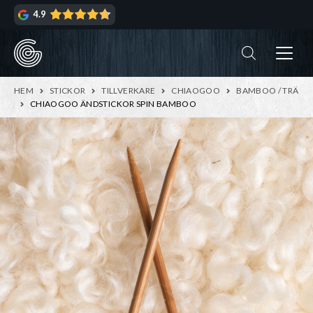
Hoppa
Hoppa
4.9
till
till
navigering
innehåll
ndera
rmeny
ndera
HEM
STICKOR
TILLVERKARE
CHIAOGOO
BAMBOO / TRÄ
rmeny
CHIAOGOO ÄNDSTICKOR SPIN BAMBOO
ndera
rmeny
ndera
rmeny