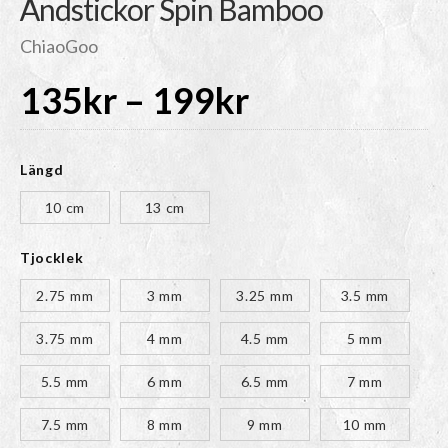
Ändstickor Spin Bamboo
ChiaoGoo
Prisintervall
135
kr
–
199
kr
135kr
Längd
till
10 cm
13 cm
Tjocklek
199kr
2.75 mm
3 mm
3.25 mm
3.5 mm
3.75 mm
4 mm
4.5 mm
5 mm
5.5 mm
6 mm
6.5 mm
7 mm
7.5 mm
8 mm
9 mm
10 mm