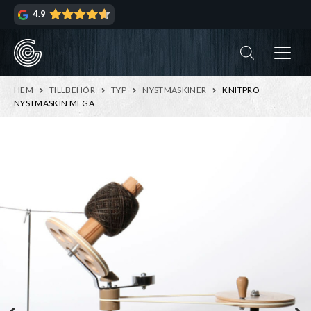
Hoppa
Hoppa
4.9
till
till
navigering
innehåll
ndera
rmeny
ndera
HEM
TILLBEHÖR
TYP
NYSTMASKINER
KNITPRO
rmeny
NYSTMASKIN MEGA
ndera
rmeny
ndera
rmeny