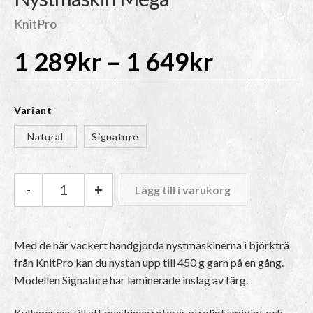
KnitPro
Prisinter
1 289
kr
–
1 649
kr
1
Variant
289kr
Natural
Signature
till
-
+
Lägg till i varukorg
KnitPro Nystmaskin Mega mängd
1
Med de här vackert handgjorda nystmaskinerna i björkträ
649kr
från KnitPro kan du nystan upp till 450 g garn på en gång.
Modellen Signature har laminerade inslag av färg.
Kullager ser till att maskinen roterar otroligt smidigt och