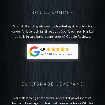
NÖJDA KUNDER
Vi är stolta och glada över de fina betyg vi får från våra
kunder. Vi läser och tar till oss av både ris och ros. Här kan
du kolla in våra
kundrecensioner på Google Reviews
.
4.9
Läs 1000+ kundrecensioner
BLIXTSNABB LEVERANS
Vår målsättning är att skicka skicka ditt paket inom 24
timmar på vardagar. Fri frakt vid varuvärde från 799kr, för