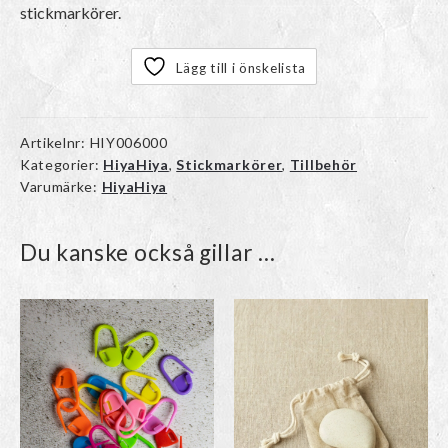
stickmarkörer.
Lägg till i önskelista
Artikelnr:
HIY006000
Kategorier:
HiyaHiya
,
Stickmarkörer
,
Tillbehör
Varumärke:
HiyaHiya
Du kanske också gillar …
Den
här
produkten
har
flera
varianter.
De