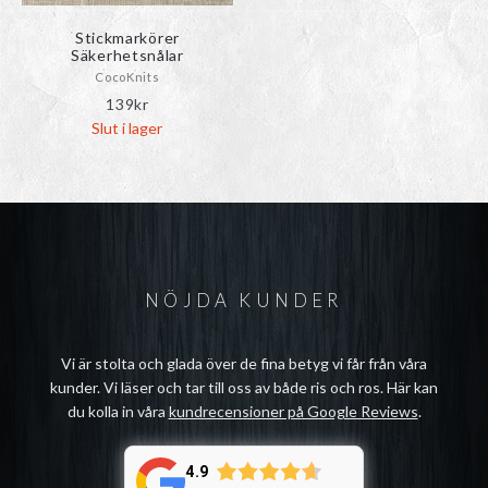
Stickmarkörer
Säkerhetsnålar
CocoKnits
139
kr
Slut i lager
NÖJDA KUNDER
Vi är stolta och glada över de fina betyg vi får från våra
kunder. Vi läser och tar till oss av både ris och ros. Här kan
du kolla in våra
kundrecensioner på Google Reviews
.
4.9