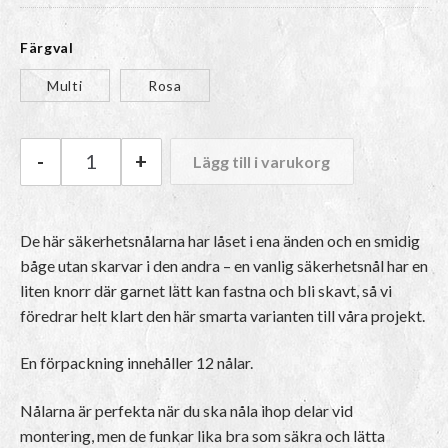
Färgval
Multi
Rosa
-
+
Lägg till i varukorg
HiyaHiya Säkerhetsnålar mängd
De här säkerhetsnålarna har låset i ena änden och en smidig
båge utan skarvar i den andra – en vanlig säkerhetsnål har en
liten knorr där garnet lätt kan fastna och bli skavt, så vi
föredrar helt klart den här smarta varianten till våra projekt.
En förpackning innehåller 12 nålar.
Nålarna är perfekta när du ska nåla ihop delar vid
montering, men de funkar lika bra som säkra och lätta