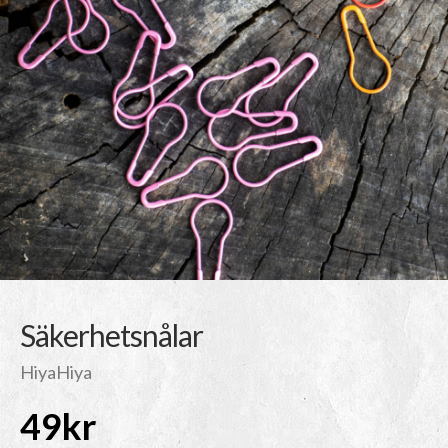
Säkerhetsnålar
HiyaHiya
49
kr