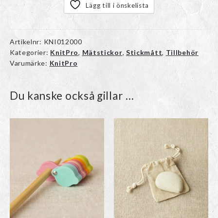
Lägg till i önskelista
Artikelnr:
KNI012000
Kategorier:
KnitPro
,
Mätstickor
,
Stickmått
,
Tillbehör
Varumärke:
KnitPro
Du kanske också gillar …
Den
här
produkten
har
flera
varianter.
De
olika
alternativen
kan