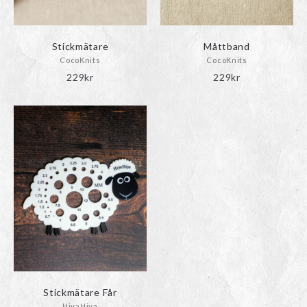
väljas
på
produktsidan
Stickmätare
Måttband
CocoKnits
CocoKnits
229
kr
229
kr
Stickmätare Får
HiyaHiya