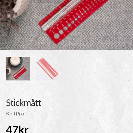
Stickmått
KnitPro
47
kr