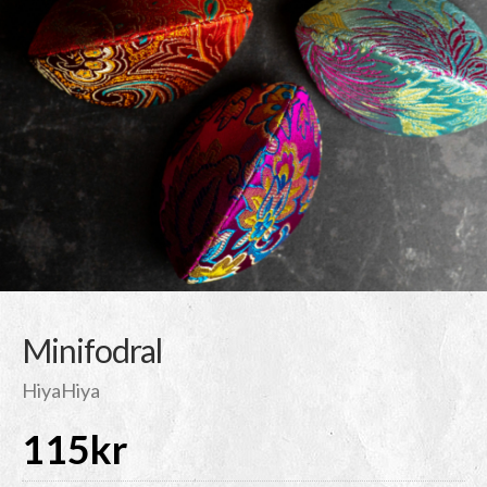
Minifodral
HiyaHiya
115
kr