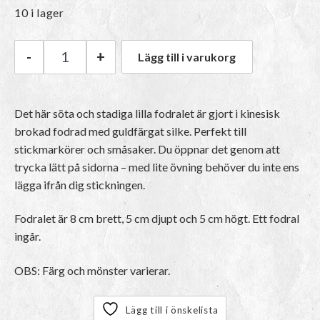
10 i lager
-
+
Lägg till i varukorg
HiyaHiya Minifodral mängd
Det här söta och stadiga lilla fodralet är gjort i kinesisk
brokad fodrad med guldfärgat silke. Perfekt till
stickmarkörer och småsaker. Du öppnar det genom att
trycka lätt på sidorna – med lite övning behöver du inte ens
lägga ifrån dig stickningen.
Fodralet är 8 cm brett, 5 cm djupt och 5 cm högt. Ett fodral
ingår.
OBS: Färg och mönster varierar.
Lägg till i önskelista