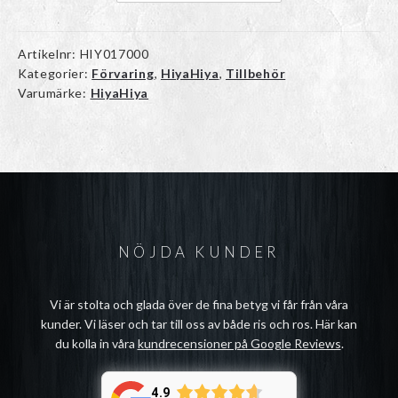
Artikelnr:
HIY017000
Kategorier:
Förvaring
,
HiyaHiya
,
Tillbehör
Varumärke:
HiyaHiya
NÖJDA KUNDER
Vi är stolta och glada över de fina betyg vi får från våra
kunder. Vi läser och tar till oss av både ris och ros. Här kan
du kolla in våra
kundrecensioner på Google Reviews
.
4.9