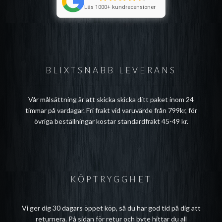
Läs 1000+ kundrecensioner
BLIXTSNABB LEVERANS
Vår målsättning är att skicka skicka ditt paket inom 24
timmar på vardagar. Fri frakt vid varuvärde från 799kr, för
övriga beställningar kostar standardfrakt 45-49 kr.
KÖPTRYGGHET
Vi ger dig 30 dagars öppet köp, så du har god tid på dig att
returnera. På sidan för
retur och byte
hittar du all