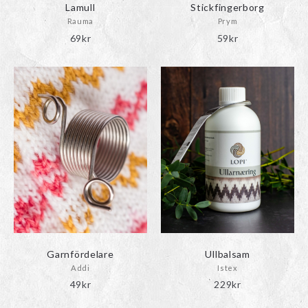
Lamull
Stickfingerborg
Rauma
Prym
69
kr
59
kr
Garnfördelare
Ullbalsam
Addi
Istex
49
kr
229
kr