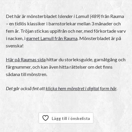
Det här är mönsterbladet
Islender i Lamull (489)
från Rauma
– en tidlös klassiker i barnstorlekar mellan 3 månader och
fem år. Tröjan stickas uppifrån och ner, med förkortade varv
i nacken, i
garnet Lamull från Rauma
. Mönsterbladet är på
svenska!
Här på Raumas sida
hittar du storleksguide, garnåtgång och
färgnummer, och kan även hitta rättelser om det finns
sådana till mönstren.
Det går också fint att
klicka hem mönstret i digital form här
.
Lägg till i önskelista