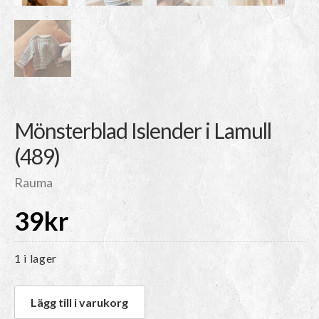
Mönsterblad Islender i Lamull
(489)
Rauma
39
kr
1 i lager
Lägg till i varukorg