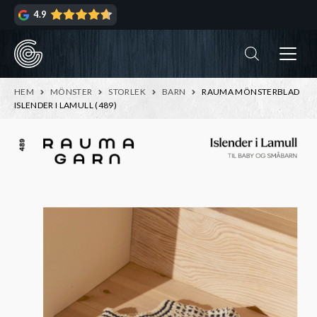
Hoppa
Hoppa
4.9
till
till
navigering
innehåll
ndera
rmeny
ndera
HEM
MÖNSTER
STORLEK
BARN
RAUMA MÖNSTERBLAD
rmeny
ISLENDER I LAMULL (489)
ndera
rmeny
ndera
rmeny