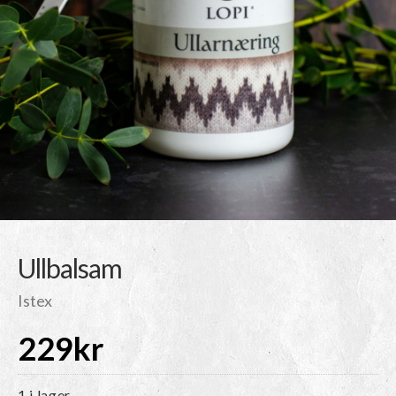
Ullbalsam
Istex
229
kr
1 i lager