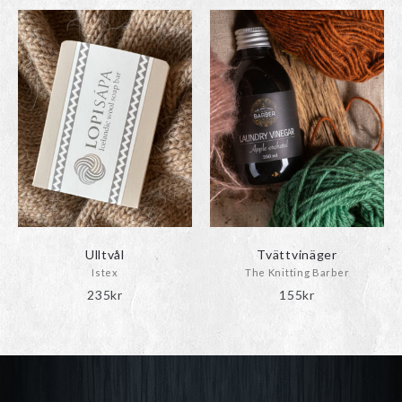
Ulltvål
Tvättvinäger
Istex
The Knitting Barber
235
kr
155
kr