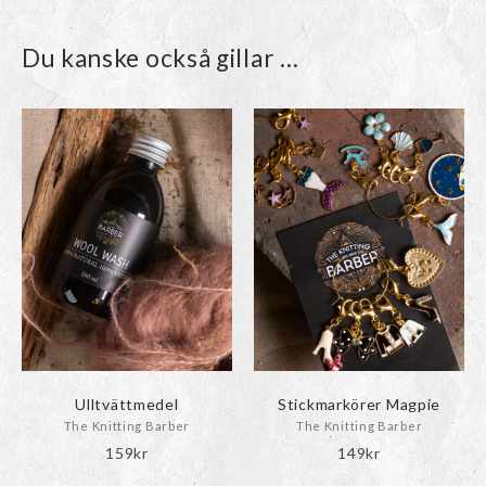
Du kanske också gillar …
Ulltvättmedel
Stickmarkörer Magpie
The Knitting Barber
The Knitting Barber
159
kr
149
kr