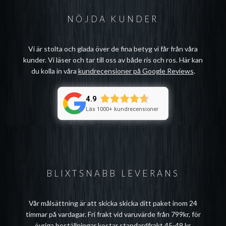
NÖJDA KUNDER
Vi är stolta och glada över de fina betyg vi får från våra
kunder. Vi läser och tar till oss av både ris och ros. Här kan
du kolla in våra
kundrecensioner på Google Reviews
.
4.9
Läs 1000+ kundrecensioner
BLIXTSNABB LEVERANS
Vår målsättning är att skicka skicka ditt paket inom 24
timmar på vardagar. Fri frakt vid varuvärde från 799kr, för
övriga beställningar kostar standardfrakt 45-49 kr.