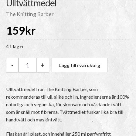
Ulltvättmedel
The Knitting Barber
159
kr
4 i lager
-
+
Lägg till i varukorg
The Knitting Barber Ulltvättmedel mängd
Ulltvättmedel från The Knitting Barber, som
rekommenderas till ull, silke och lin. Ingredienserna är 100%
naturliga och veganska, för skonsam och vårdande tvätt
som är snäll mot fibrerna. Tvättmedlet funkar lika bra till
handtvätt och maskintvätt.
Flaskan är i plast, och innehåller 250 ml parfymfritt