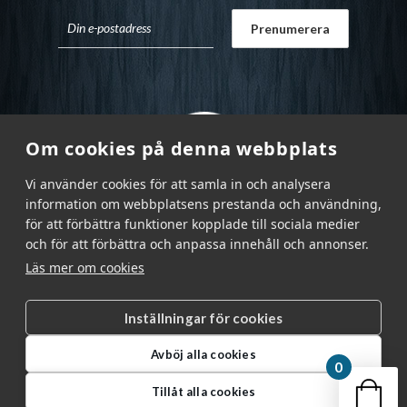
Om cookies på denna webbplats
Vi använder cookies för att samla in och analysera
information om webbplatsens prestanda och användning,
för att förbättra funktioner kopplade till sociala medier
och för att förbättra och anpassa innehåll och annonser.
Läs mer om cookies
Inställningar för cookies
Garnr Sverige AB © 2026
|
Avböj alla cookies
info@garnr.se
|
031 - 92 94 92
0
Din v
Tillåt alla cookies