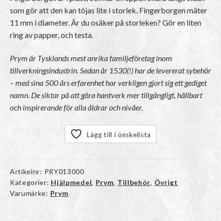
som gör att den kan töjas lite i storlek. Fingerborgen mäter
11 mm i diameter. Är du osäker på storleken? Gör en liten
ring av papper, och testa.
Prym är Tysklands mest anrika familjeföretag inom
tillverkningsindustrin. Sedan år 1530(!) har de levererat sybehör
– med sina 500 års erfarenhet har verkligen gjort sig ett gediget
namn. De siktar på att göra hantverk mer tillgängligt, hållbart
och inspirerande för alla åldrar och nivåer.
Lägg till i önskelista
Artikelnr:
PRY013000
Kategorier:
Hjälpmedel
,
Prym
,
Tillbehör
,
Övrigt
Varumärke:
Prym