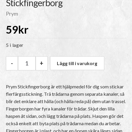
Stickfingerborg
Prym
59
kr
5 i lager
-
+
Lägg till i varukorg
Prym Stickfingerborg mängd
Prym Stickfingerborg är ett hjälpmedel för dig som stickar
flerfärgsstickning. Trä trådarna genom separata kanaler, så
blir det enklare att hålla (och hålla reda på) dem utan trassel.
Fingerborgen har fyra kanaler för trådar. Skjut den lilla
haspen åt sidan, och lägg trådarna på plats. Haspen gör det
också enkelt att byta plats på trådarna medan du arbetar.
Fingerborgen är i plast, och har en öppen skåra längs sidan