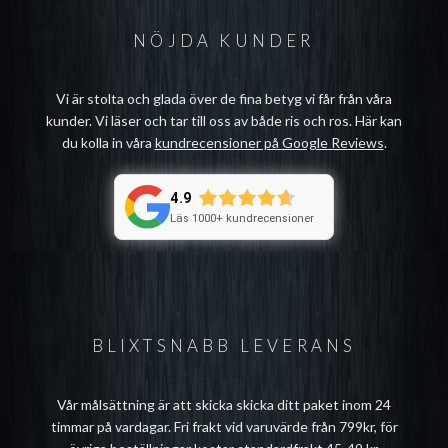
NÖJDA KUNDER
Vi är stolta och glada över de fina betyg vi får från våra
kunder. Vi läser och tar till oss av både ris och ros. Här kan
du kolla in våra
kundrecensioner på Google Reviews
.
4.9
Läs 1000+ kundrecensioner
BLIXTSNABB LEVERANS
Vår målsättning är att skicka skicka ditt paket inom 24
timmar på vardagar. Fri frakt vid varuvärde från 799kr, för