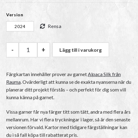
Version
Rensa
2024
-
+
Lägg till i varukorg
Rauma Färgkarta Alpaca Silk mängd
Färgkartan innehåller prover av garnet
Alpaca Silk från
Rauma
. Ovärderligt att kunna se de exakta nyanserna när du
planerar ditt projekt förstås – och perfekt för dig som vill
kunna känna på garnet.
Vissa garner får nya färger titt som tätt, andra med flera års
mellanrum. Har vi flera tryckningar i lager, så är den senaste
versionen förvald. Kartor med tidigare färgställningar kan
du i så fall köpa till rabatterat pris.