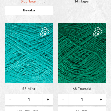
Slut i lager
14 i lager
Färgen har lagts till i
Färgen har lagts till i
55 Mint
68 Emerald
paletten
paletten
-
+
-
+
BC Garn Lino | 55 Mint mängd
BC Garn Lino | 6