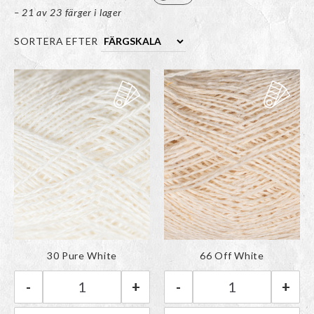
– 21 av 23 färger i lager
SORTERA EFTER
Färgen har lagts till i
Färgen har lagts till i
30 Pure White
66 Off White
paletten
paletten
-
+
-
+
BC Garn Lino | 30 Pure White mängd
BC Garn Lino | 6