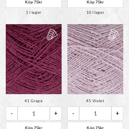
Köp
75
kr
Köp
75
kr
1 i lager
10 i lager
Färgen har lagts till i
Färgen har lagts till i
41 Grape
45 Violet
paletten
paletten
-
+
-
+
BC Garn Lino | 41 Grape mängd
BC Garn Lino | 4
Köp
75
kr
Köp
75
kr