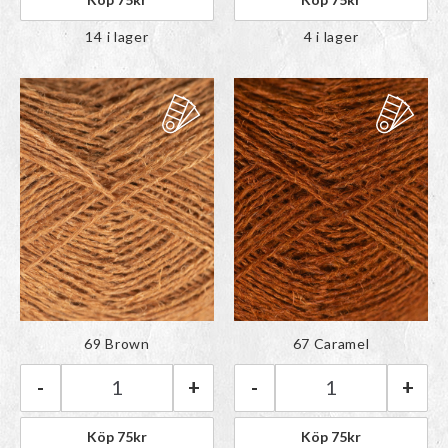
14 i lager
4 i lager
Färgen har lagts till i
Färgen har lagts till i
69 Brown
67 Caramel
paletten
paletten
-
+
-
+
BC Garn Lino | 69 Brown mängd
BC Garn Lino | 
Köp
75
kr
Köp
75
kr