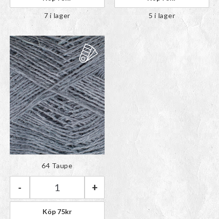
7 i lager
5 i lager
Färgen har lagts till i
64 Taupe
paletten
-
+
BC Garn Lino | 64 Taupe mängd
Köp
75
kr