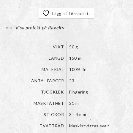
Lägg till i önskelista
Visa projekt på Ravelry
VIKT
50 g
LÄNGD
150 m
MATERIAL
100% lin
ANTAL FÄRGER
23
TJOCKLEK
Fingering
MASKTÄTHET
21 m
STICKOR
3 - 4 mm
TVÄTTRÅD
Maskintvättas svalt