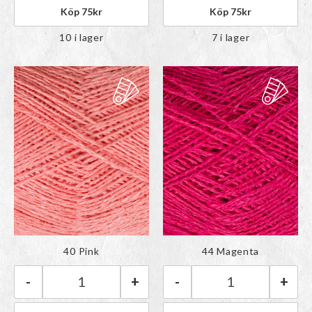
Köp
75
kr
Köp
75
kr
10 i lager
7 i lager
Färgen har lagts till i
Färgen har lagts till i
40 Pink
44 Magenta
paletten
paletten
-
+
-
+
BC Garn Lino | 40 Pink mängd
BC Garn Lino | 