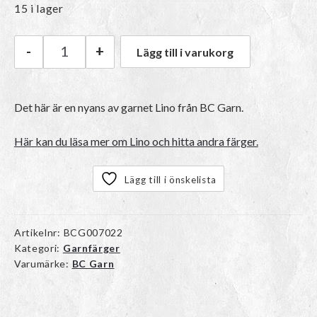
15 i lager
-
+
Lägg till i varukorg
BC Garn Lino | 49 Jeans Blue mängd
Det här är en nyans av garnet Lino från BC Garn.
Här kan du läsa mer om Lino och hitta andra färger.
Lägg till i önskelista
Artikelnr:
BCG007022
Kategori:
Garnfärger
Varumärke:
BC Garn