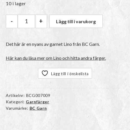
10 i lager
-
+
Lägg till i varukorg
BC Garn Lino | 44 Magenta mängd
Det här är en nyans av garnet Lino från BC Garn.
Här kan du läsa mer om Lino och hitta andra färger.
Lägg till i önskelista
Artikelnr:
BCG007009
Kategori:
Garnfärger
Varumärke:
BC Garn