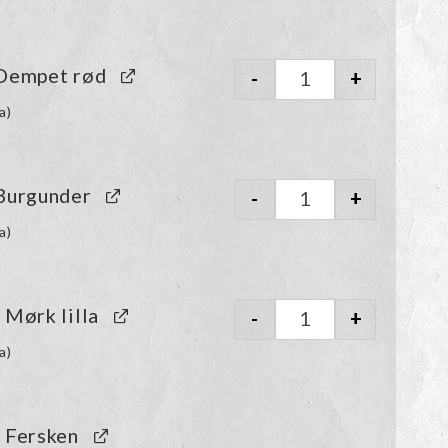
 Dempet rød
-
+
Rauma Finull | 469 
a
)
 Burgunder
-
+
Rauma Finull | 497 
a
)
 Mørk lilla
-
+
Rauma Finull | 4042 
a
)
9 Fersken