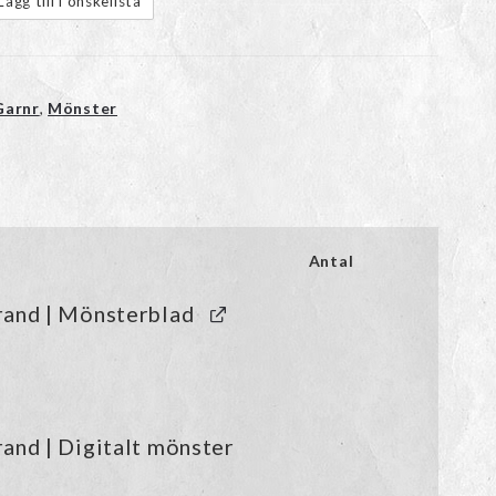
Lägg till i önskelista
Garnr
,
Mönster
Antal
rand | Mönsterblad
and | Digitalt mönster