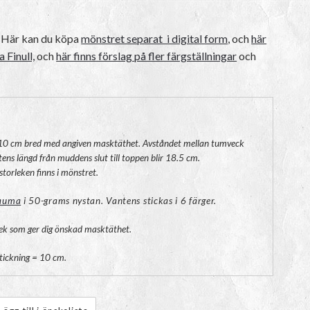
? Här kan du köpa
mönstret separat i digital form
, och
här
 Finull,
och
här finns förslag på fler färgställningar
och
t 10 cm bred med angiven masktäthet. Avståndet mellan tumveck
ens längd från muddens slut till toppen blir 18.5 cm.
storleken finns i mönstret.
Rauma
i 50-grams nystan. Vantens stickas i 6 färger.
lek som ger dig önskad masktäthet.
stickning = 10 cm.