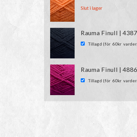
Slut i lager
Rauma Finull | 438
Tillagd (för
60
kr
varder
Rauma Finull | 488
Tillagd (för
60
kr
varder