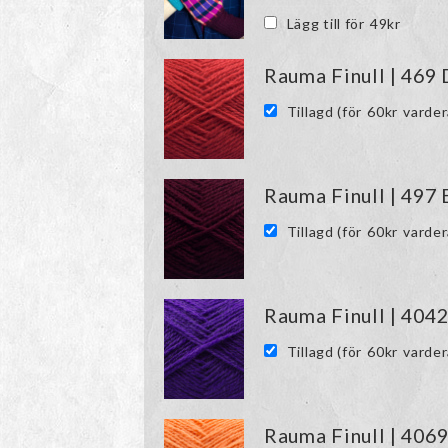
Lägg till för
49
kr
Rauma Finull | 469
Tillagd (för
60
kr
varder
Rauma Finull | 497
Tillagd (för
60
kr
varder
Rauma Finull | 4042
Tillagd (för
60
kr
varder
Rauma Finull | 406