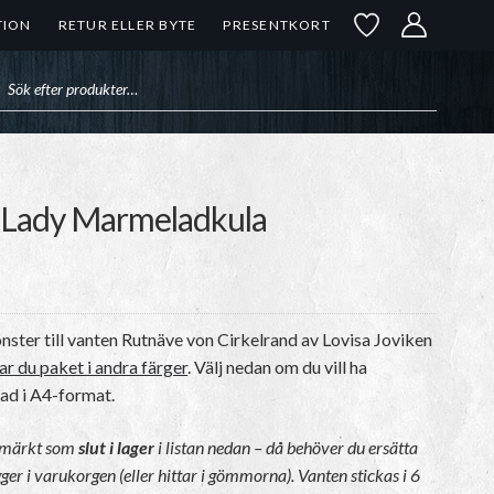
TION
RETUR ELLER BYTE
PRESENTKORT
uktsökning
| Lady Marmeladkula
nster till vanten Rutnäve von Cirkelrand av Lovisa Joviken
ar du paket i andra färger
. Välj nedan om du vill ha
lad i A4-format.
r märkt som
slut i lager
i listan nedan – då behöver du ersätta
ger i varukorgen (eller hittar i gömmorna). Vanten stickas i 6