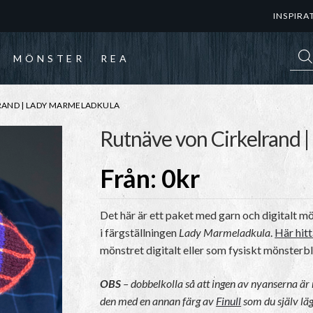
INSPIRA
Prod
MÖNSTER
REA
RAND | LADY MARMELADKULA
Rutnäve von Cirkelrand 
Från:
0
kr
Det här är ett paket med garn och digitalt mö
i färgställningen
Lady Marmeladkula
.
Här hitt
mönstret digitalt eller som fysiskt mönsterb
OBS
– dobbelkolla så att ingen av nyanserna ä
den med en annan färg av
Finull
som du själv läg