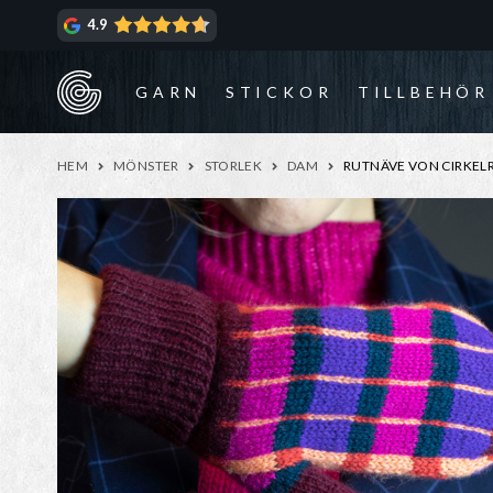
Hoppa
Hoppa
4.9
till
till
navigering
innehåll
GARN
STICKOR
TILLBEHÖR
HEM
MÖNSTER
STORLEK
DAM
RUTNÄVE VON CIRKEL