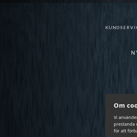
KUNDSERVI
N
Om coo
Vi använde
prestanda o
för att för