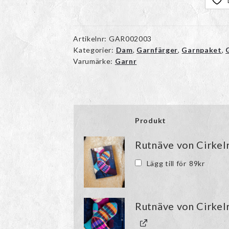
Artikelnr:
GAR002003
Kategorier:
Dam
,
Garnfärger
,
Garnpaket
,
Varumärke:
Garnr
Produkt
Bild
Rutnäve von Cirkel
Lägg till för
89
kr
Rutnäve von Cirkelr