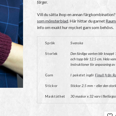
färger.
Vill du sätta ihop en annan färgkombination
som mönsterblad
. Här hittar du garnet
Rauma
info om exakt hur mycket garn som behövs.
Språk
Svenska
Storlek
Den färdiga vanten blir knapp
och topp blir 12.5 cm. Hela vant
Instruktioner för anpassning av 
Garn
I paketet ingår
Finull från 
Stickor
Stickor 2.5 mm – eller den stor
Masktäthet
30 maskor x 32 varv i flerfärgs