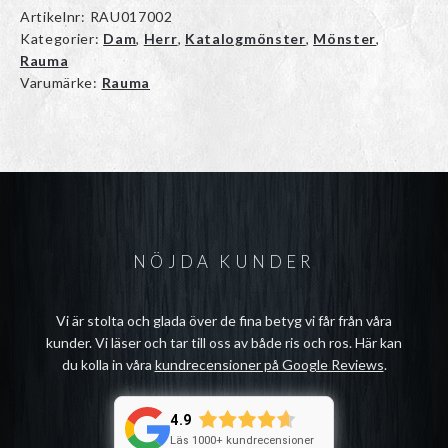
Artikelnr:
RAU017002
Kategorier:
Dam
,
Herr
,
Katalogmönster
,
Mönster
,
Rauma
Varumärke:
Rauma
NÖJDA KUNDER
Vi är stolta och glada över de fina betyg vi får från våra
kunder. Vi läser och tar till oss av både ris och ros. Här kan
du kolla in våra
kundrecensioner på Google Reviews
.
4.9
Läs 1000+ kundrecensioner