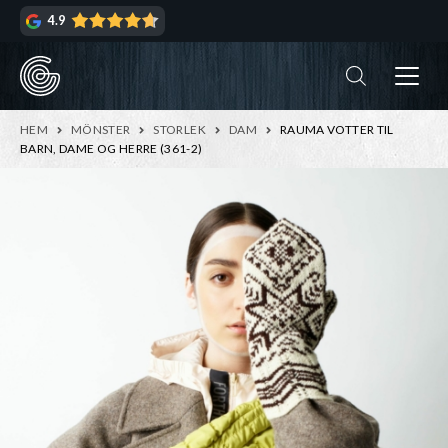
Hoppa
Hoppa
4.9
till
till
navigering
innehåll
ndera
rmeny
ndera
HEM
MÖNSTER
STORLEK
DAM
RAUMA VOTTER TIL
rmeny
BARN, DAME OG HERRE (361-2)
ndera
rmeny
ndera
rmeny