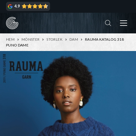
Hoppa
Hoppa
4.9
till
till
navigering
innehåll
ndera
rmeny
ndera
HEM
MÖNSTER
STORLEK
DAM
RAUMA KATALOG 318
rmeny
PUNO DAME
ndera
rmeny
ndera
rmeny