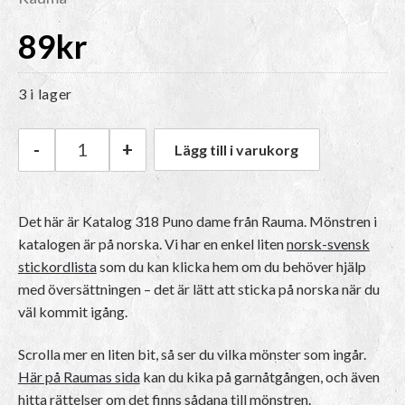
89
kr
3 i lager
-
+
Lägg till i varukorg
Rauma Katalog 318 Puno dame mängd
Det här är
Katalog 318 Puno dame
från Rauma.
Mönstren i
katalogen är på norska
. Vi har en enkel liten
norsk-svensk
stickordlista
som du kan klicka hem om du behöver hjälp
med översättningen – det är lätt att sticka på norska när du
väl kommit igång.
Scrolla mer en liten bit, så ser du vilka mönster som ingår.
Här på Raumas sida
kan du kika på garnåtgången, och även
hitta rättelser om det finns sådana till mönstren.