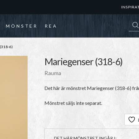
INSPIRA
Prod
MÖNSTER
REA
318-6)
Mariegenser (318-6)
Rauma
Det här är mönstret
Mariegenser (318-6)
fr
Mönstret säljs inte separat.
DET HÄR MÖNSTRET INGÅR I: