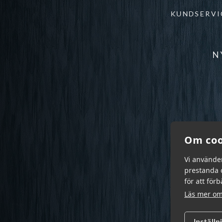
KUNDSERVI
N
Om coo
Vi använde
prestanda o
för att för
Läs mer om
Inställn