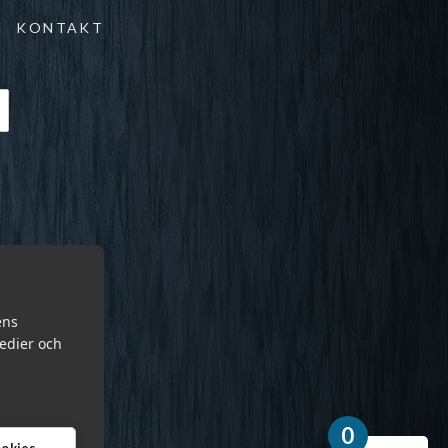
KONTAKT
ens
medier och
0
cookies