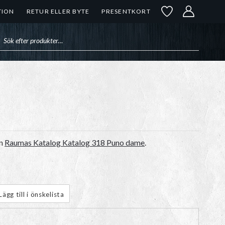
TION
RETUR ELLER BYTE
PRESENTKORT
uktsökning
ån
Raumas Katalog Katalog 318 Puno dame
.
Lägg till i önskelista