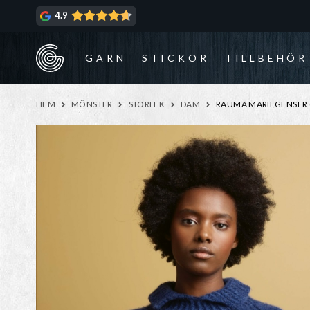
Hoppa
Hoppa
4.9
till
till
navigering
innehåll
GARN
STICKOR
TILLBEHÖR
HEM
MÖNSTER
STORLEK
DAM
RAUMA MARIEGENSER (