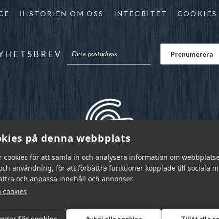
CE
HISTORIEN OM OSS
INTEGRITET
COOKIES
YHETSBREV
kies på denna webbplats
r cookies för att samla in och analysera information om webbplats
ch användning, för att förbättra funktioner kopplade till sociala 
bättra och anpassa innehåll och annonser.
 cookies
ingar för cookies
Avböj alla cookies
Tillåt alla 