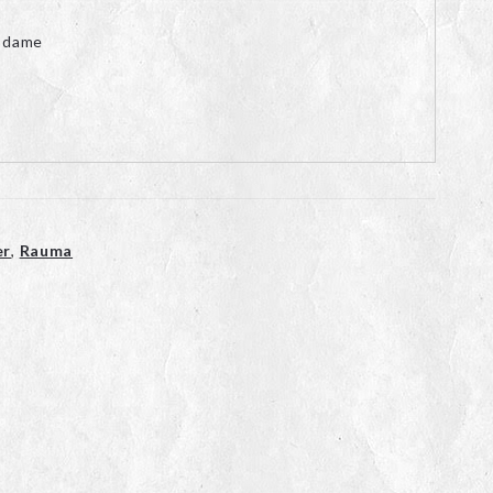
 dame
er
,
Rauma