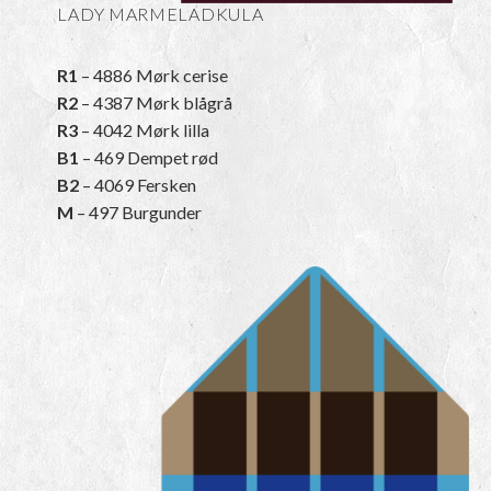
LADY MARMELADKULA
R1
– 4886 Mørk cerise
R2
– 4387 Mørk blågrå
R3
– 4042 Mørk lilla
B1
– 469 Dempet rød
B2
– 4069 Fersken
M
– 497 Burgunder