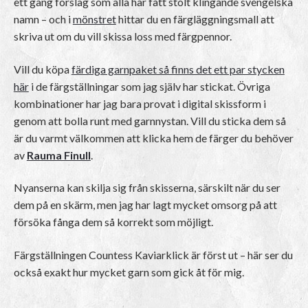
ett gäng förslag som alla har fått stolt klingande svengelska
namn – och i
mönstret
hittar du en färgläggningsmall att
skriva ut om du vill skissa loss med färgpennor.
Vill du köpa
färdiga garnpaket så finns det ett par stycken
här
i de färgställningar som jag själv har stickat. Övriga
kombinationer har jag bara provat i digital skissform i
genom att bolla runt med garnnystan. Vill du sticka dem så
är du varmt välkommen att klicka hem de färger du behöver
av
Rauma Finull
.
Nyanserna kan skilja sig från skisserna, särskilt när du ser
dem på en skärm, men jag har lagt mycket omsorg på att
försöka fånga dem så korrekt som möjligt.
Färgställningen Countess Kaviarklick är först ut – här ser du
också exakt hur mycket garn som gick åt för mig.