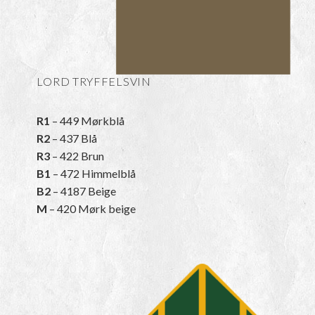
LORD TRYFFELSVIN
R1
– 449 Mørkblå
R2
– 437 Blå
R3
– 422 Brun
B1
– 472 Himmelblå
B2
– 4187 Beige
M
– 420 Mørk beige