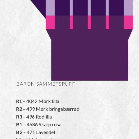
BARON SAMMETSPUFF
R1
– 4042 Mørk lilla
R2
– 499 Mørk bringebærrød
R3
– 496 Rødlilla
B1
– 4686 Skarp rosa
B2
– 471 Lavendel