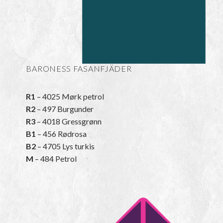
BARONESS FASANFJÄDER
R1
– 4025 Mørk petrol
R2
– 497 Burgunder
R3
– 4018 Gressgrønn
B1
– 456 Rødrosa
B2
– 4705 Lys turkis
M
– 484 Petrol