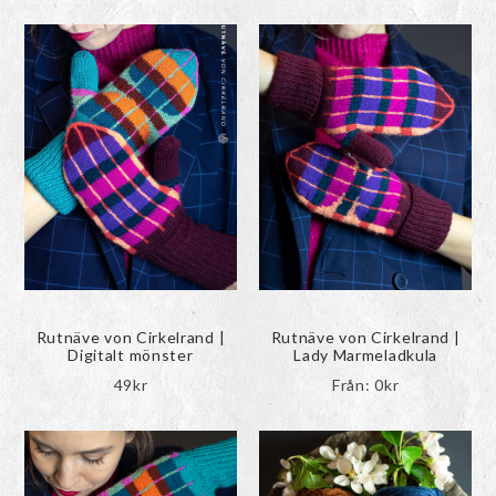
Rutnäve von Cirkelrand |
Rutnäve von Cirkelrand |
Digitalt mönster
Lady Marmeladkula
49
kr
Från:
0
kr