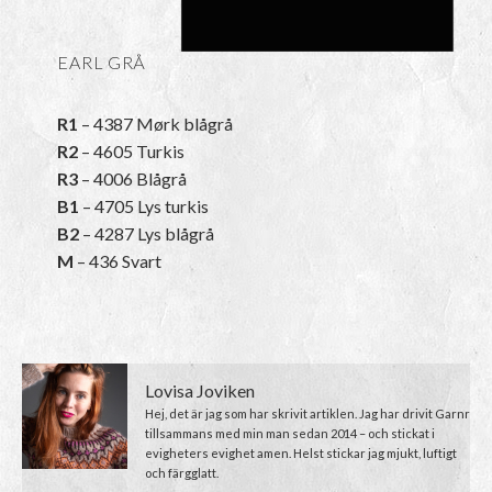
EARL GRÅ
R1
– 4387 Mørk blågrå
R2
– 4605 Turkis
R3
– 4006 Blågrå
B1
– 4705 Lys turkis
B2
– 4287 Lys blågrå
M
– 436 Svart
Lovisa Joviken
Hej, det är jag som har skrivit artiklen. Jag har drivit Garnr
tillsammans med min man sedan 2014 – och stickat i
evigheters evighet amen. Helst stickar jag mjukt, luftigt
och färgglatt.