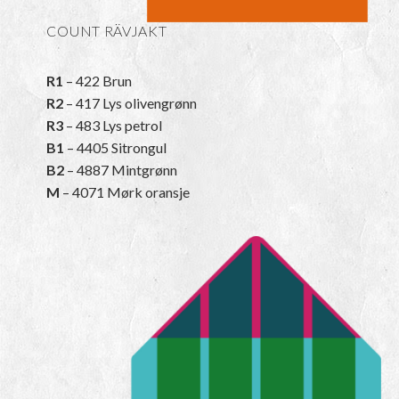
COUNT RÄVJAKT
R1
– 422 Brun
R2
– 417 Lys olivengrønn
R3
– 483 Lys petrol
B1
– 4405 Sitrongul
B2
– 4887 Mintgrønn
M
– 4071 Mørk oransje