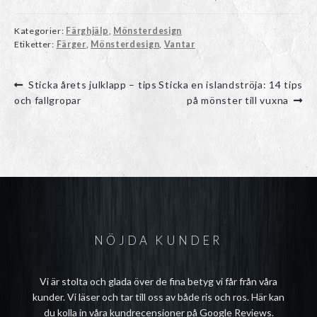
Kategorier:
Färghjälp
,
Mönsterdesign
Etiketter:
Färger
,
Mönsterdesign
,
Vantar
Inläggsnavigering
Föregående
Nästa
Sticka årets julklapp – tips
Sticka en islandströja: 14 tips
inlägg:
inlägg:
och fallgropar
på mönster till vuxna
NÖJDA KUNDER
Vi är stolta och glada över de fina betyg vi får från våra
kunder. Vi läser och tar till oss av både ris och ros. Här kan
du kolla in våra
kundrecensioner på Google Reviews
.