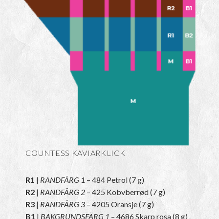
COUNTESS
KAVIARKLICK
R1
|
RANDFÄRG 1
– 484 Petrol (7 g)
R2
|
RANDFÄRG 2
– 425 Kobvberrød (7 g)
R3
|
RANDFÄRG 3
– 4205 Oransje (7 g)
B1
|
BAKGRUNDSFÄRG 1
– 4686 Skarp rosa (8 g)