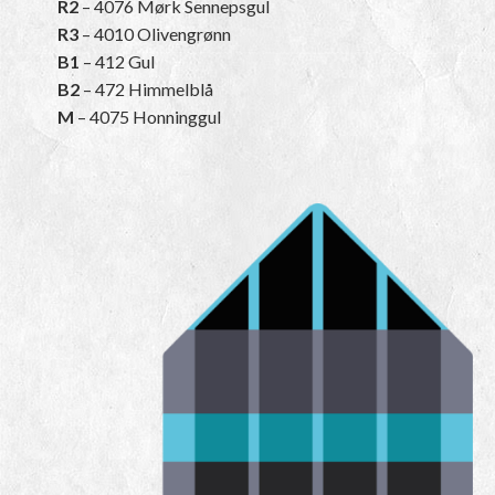
R2
– 4076 Mørk Sennepsgul
R3
– 4010 Olivengrønn
B1
– 412 Gul
B2
– 472 Himmelblå
M
– 4075 Honninggul