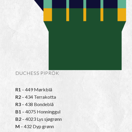
DUCHESS PIPRÖK
R1
– 449 Mørkblå
R2
– 434 Terrakotta
R3
– 438 Bondeblå
B1
– 4075 Honninggul
B2
– 4023 Lys sjøgrønn
M
– 432 Dyp grønn