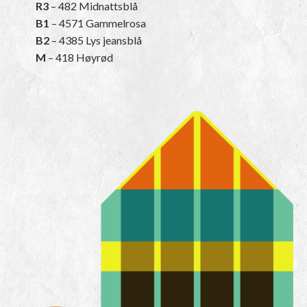
R3
– 482 Midnattsblå
B1
– 4571 Gammelrosa
B2
– 4385 Lys jeansblå
M
– 418 Høyrød