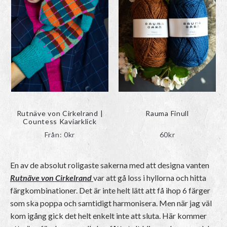
Rutnäve von Cirkelrand |
Rauma Finull
Countess Kaviarklick
Från:
0
kr
60
kr
En av de absolut roligaste sakerna med att designa vanten
Rutnäve von Cirkelrand
var att gå loss i hyllorna och hitta
färgkombinationer. Det är inte helt lätt att få ihop 6 färger
som ska poppa och samtidigt harmonisera. Men när jag väl
kom igång gick det helt enkelt inte att sluta. Här kommer