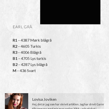
EARL GRÅ
R1
– 4387 Mørk blågrå
R2
– 4605 Turkis
R3
– 4006 Blågrå
B1
– 4705 Lys turkis
B2
– 4287 Lys blågrå
M
– 436 Svart
Lovisa Joviken
Hej, det är jag som har skrivit artiklen. Jag har drivit Garnr
tillsammans med min man sedan 2014 – och stickat i