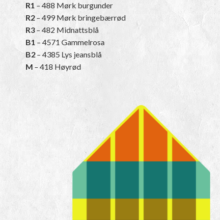
R1
– 488 Mørk burgunder
R2
– 499 Mørk bringebærrød
R3
– 482 Midnattsblå
B1
– 4571 Gammelrosa
B2
– 4385 Lys jeansblå
M
– 418 Høyrød