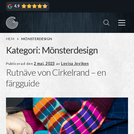
Hoppa
Hoppa
4.9
till
till
navigering
innehåll
ndera
rmeny
ndera
HEM
MÖNSTERDESIGN
rmeny
Kategori:
Mönsterdesign
ndera
Publicerad den
2 maj, 2023
av
Lovisa Joviken
Rutnäve von Cirkelrand – en
rmeny
ndera
färgguide
rmeny