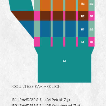
COUNTESS
KAVIARKLICK
R1
|
RANDFÄRG 1
– 484 Petrol (7 g)
R2
|
RANDFÄRG 2
– 425 Kobvberrød (7 g)