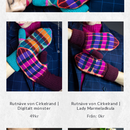
Rutnäve von Cirkelrand |
Rutnäve von Cirkelrand |
Digitalt mönster
Lady Marmeladkula
49
kr
Från:
0
kr