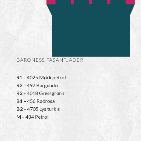
BARONESS FASANFJÄDER
R1
– 4025 Mørk petrol
R2
– 497 Burgunder
R3
– 4018 Gressgrønn
B1
– 456 Rødrosa
B2
– 4705 Lys turkis
M
– 484 Petrol