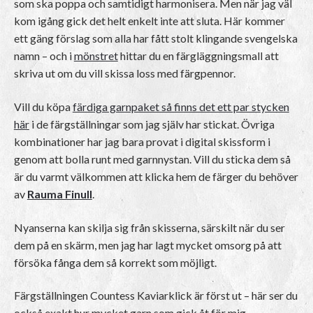
som ska poppa och samtidigt harmonisera. Men när jag väl
kom igång gick det helt enkelt inte att sluta. Här kommer
ett gäng förslag som alla har fått stolt klingande svengelska
namn – och i
mönstret
hittar du en färgläggningsmall att
skriva ut om du vill skissa loss med färgpennor.
Vill du köpa
färdiga garnpaket så finns det ett par stycken
här
i de färgställningar som jag själv har stickat. Övriga
kombinationer har jag bara provat i digital skissform i
genom att bolla runt med garnnystan. Vill du sticka dem så
är du varmt välkommen att klicka hem de färger du behöver
av
Rauma Finull
.
Nyanserna kan skilja sig från skisserna, särskilt när du ser
dem på en skärm, men jag har lagt mycket omsorg på att
försöka fånga dem så korrekt som möjligt.
Färgställningen Countess Kaviarklick är först ut – här ser du
också exakt hur mycket garn som gick åt för mig.