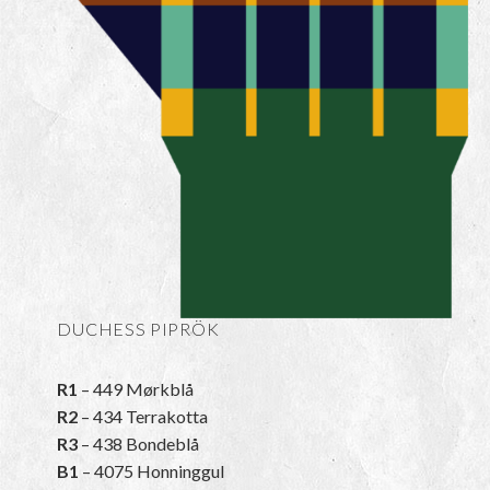
DUCHESS PIPRÖK
R1
– 449 Mørkblå
R2
– 434 Terrakotta
R3
– 438 Bondeblå
B1
– 4075 Honninggul