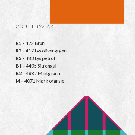
COUNT RÄVJAKT
R1
– 422 Brun
R2
– 417 Lys olivengrønn
R3
– 483 Lys petrol
B1
– 4405 Sitrongul
B2
– 4887 Mintgrønn
M
– 4071 Mørk oransje