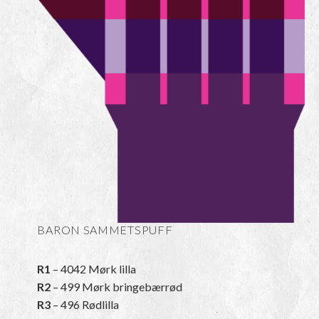
BARON SAMMETSPUFF
R1
– 4042 Mørk lilla
R2
– 499 Mørk bringebærrød
R3
– 496 Rødlilla