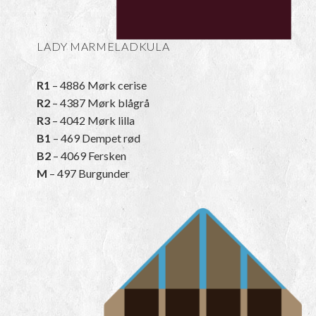
LADY MARMELADKULA
R1
– 4886 Mørk cerise
R2
– 4387 Mørk blågrå
R3
– 4042 Mørk lilla
B1
– 469 Dempet rød
B2
– 4069 Fersken
M
– 497 Burgunder