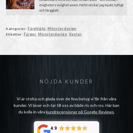
evigheters evighet amen. Helst stickar jag mjukt, luftigt
och färgglatt.
Kategorier:
Färghjälp
,
Mönsterdesign
Etiketter:
Färger
,
Mönsterdesign
,
Vantar
NÖJDA KUNDER
Vi är stolta och glada över de fina betyg vi får från våra
kunder. Vi läser och tar till oss av både ris och ros. Här kan
du kolla in våra
kundrecensioner på Google Reviews
.
4.9