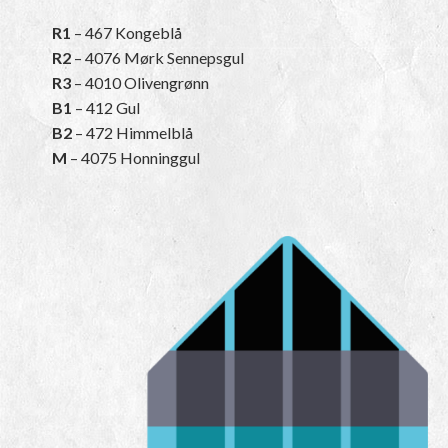
R1
– 467 Kongeblå
R2
– 4076 Mørk Sennepsgul
R3
– 4010 Olivengrønn
B1
– 412 Gul
B2
– 472 Himmelblå
M
– 4075 Honninggul