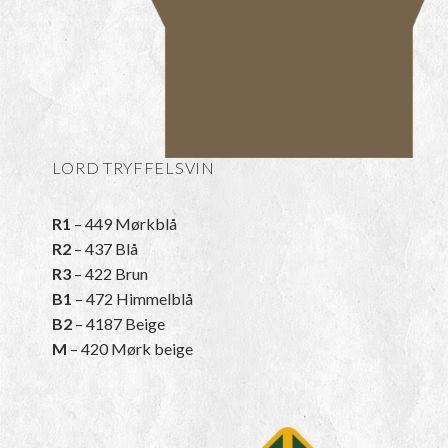
LORD TRYFFELSVIN
R1
– 449 Mørkblå
R2
– 437 Blå
R3
– 422 Brun
B1
– 472 Himmelblå
B2
– 4187 Beige
M
– 420 Mørk beige