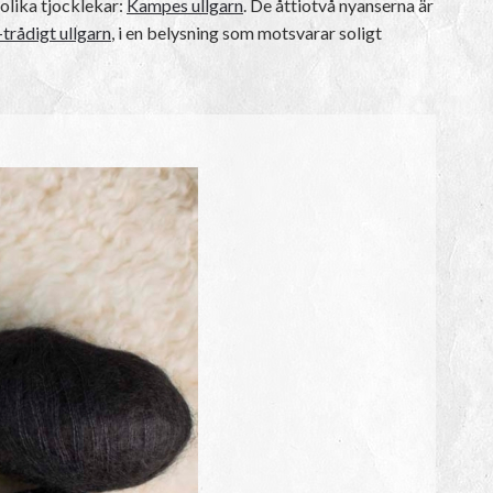
 olika tjocklekar:
Kampes ullgarn
. De åttiotvå nyanserna är
trådigt ullgarn
, i en belysning som motsvarar soligt