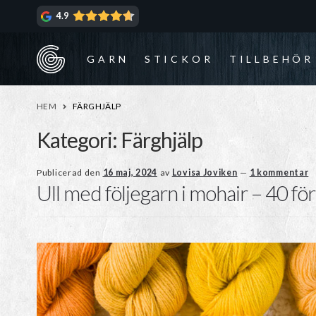
Hoppa
Hoppa
4.9
till
till
navigering
innehåll
GARN
STICKOR
TILLBEHÖR
HEM
FÄRGHJÄLP
Kategori:
Färghjälp
Publicerad den
16 maj, 2024
av
Lovisa Joviken
—
1 kommentar
Ull med följegarn i mohair – 40 fö