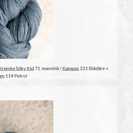
Kremke Silky Kid
71 Jeansblå /
Kampes
221 Blådåre +
um
114 Petrol