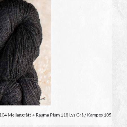
104 Mellangrått +
Rauma Plum
118 Lys Grå /
Kampes
105