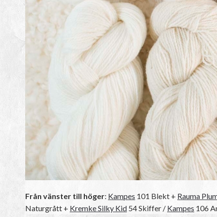
Från vänster till höger
:
Kampes
101 Blekt +
Rauma Plu
Naturgrått +
Kremke Silky Kid
54 Skiffer /
Kampes
106 An