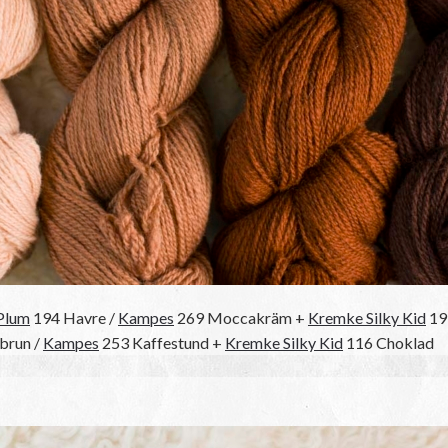
Plum
194 Havre /
Kampes
269 Moccakräm +
Kremke Silky Kid
19 
brun /
Kampes
253 Kaffestund +
Kremke Silky Kid
116 Choklad