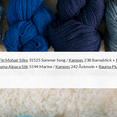
Fin Mohair Silke
31525 Summer Song /
Kampes
238 Barnablick +
uma Alpaca Silk
5594 Marine /
Kampes
242 Åskmoln +
Rauma Pl