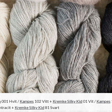
m
001 Hvit /
Kampes
102 Vitt +
Kremke Silky Kid
01 Vit /
Kampes
tracit +
Kremke Silky Kid
81 Svart