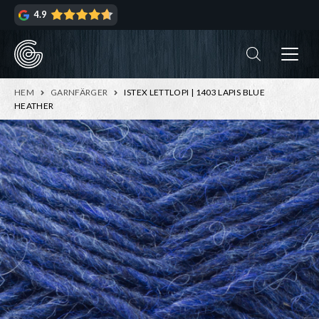
Hoppa
Hoppa
4.9
till
till
navigering
innehåll
ndera
rmeny
ndera
HEM
GARNFÄRGER
ISTEX LETTLOPI | 1403 LAPIS BLUE
rmeny
HEATHER
ndera
rmeny
ndera
rmeny