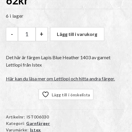
62
kr
6 i lager
-
+
Lägg till i varukorg
Istex Lettlopi | 1403 Lapis Blue Heather mängd
Det här är färgen
Lapis Blue Heather 1403
av garnet
Lettlopi
från Istex
Här kan du läsa mer om Lettlopi och hitta andra färger.
Lägg till i önskelista
Artikelnr:
IST006030
Kategori:
Garnfärger
Varumärke:
Istex